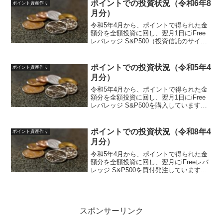
ポイント楽天ポイント、ポイントサイ
ポイントでの投資状況（令和6年8
ポイント資産作り
ト...
月分）
令和5年4月から、ポイントで得られた金
額分を全額投資に回し、翌月1日にiFree
レバレッジ S&P500（投資信託のサイ
ト）を買付発注しています。投資ルール
は以下のように決めています。投資先
iFreeレバレッジ S&P500（投資信託サイ
ポイントでの投資状況（令和5年4
ポイント資産作り
ト...
月分）
令和5年4月から、ポイントで得られた金
額分を全額投資に回し、翌月1日にiFree
レバレッジ S&P500を購入しています。
今回は1回目の購入になります。投資ルー
ルは以下のように決めています。投資先
iFreeレバレッジ S&P500対象ポイン...
ポイントでの投資状況（令和8年4
ポイント資産作り
月分）
令和5年4月から、ポイントで得られた金
額分を全額投資に回し、翌月にiFreeレバ
レッジ S&P500を買付発注しています。
投資ルールは以下のように決めていま
す。投資先iFreeレバレッジ S&P500対象
ポイント楽天ポイント、ポイントサイ
ト...
スポンサーリンク