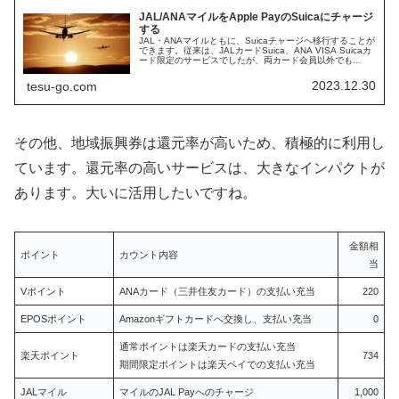
JAL/ANAマイルをApple PayのSuicaにチャージ
する
JAL・ANAマイルともに、Suicaチャージへ移行することが
できます。従来は、JALカードSuica、ANA VISA Suicaカ
ード限定のサービスでしたが、両カード会員以外でも
Suicaチャージができる方法をご紹介します。JAL/AN...
2023.12.30
tesu-go.com
その他、地域振興券は還元率が高いため、積極的に利用し
ています。還元率の高いサービスは、大きなインパクトが
あります。大いに活用したいですね。
金額相
ポイント
カウント内容
当
Vポイント
ANAカード（三井住友カード）の支払い充当
220
EPOSポイント
Amazonギフトカードへ交換し、支払い充当
0
通常ポイントは楽天カードの支払い充当
楽天ポイント
734
期間限定ポイントは楽天ペイでの支払い充当
JALマイル
マイルのJAL Payへのチャージ
1,000