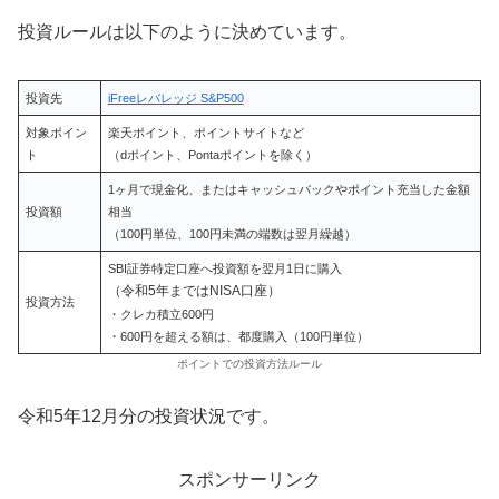
投資ルールは以下のように決めています。
投資先
iFreeレバレッジ S&P500
対象ポイン
楽天ポイント、ポイントサイトなど
ト
（dポイント、Pontaポイントを除く）
1ヶ月で現金化、またはキャッシュバックやポイント充当した金額
投資額
相当
（100円単位、100円未満の端数は翌月繰越）
SBI証券特定口座へ投資額を翌月1日に購入
（令和5年まではNISA口座）
投資方法
・クレカ積立600円
・600円を超える額は、都度購入（100円単位）
ポイントでの投資方法ルール
令和5年12月分の投資状況です。
スポンサーリンク