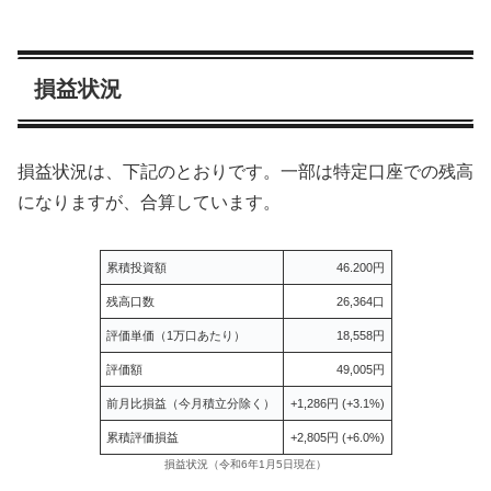
損益状況
損益状況は、下記のとおりです。一部は特定口座での残高
になりますが、合算しています。
累積投資額
46.200円
残高口数
26,364口
評価単価（1万口あたり）
18,558円
評価額
49,005円
前月比損益（今月積立分除く）
+1,286円 (+3.1%)
累積評価損益
+2,805円 (+6.0%)
損益状況（令和6年1月5日現在）