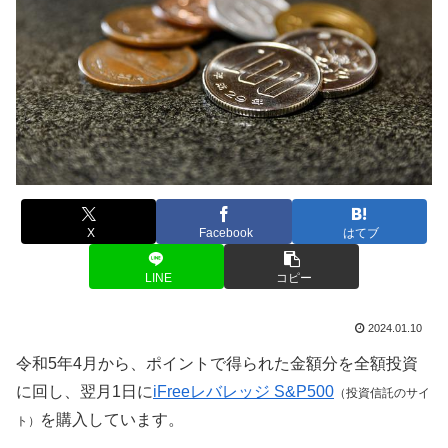
X
Facebook
はてブ
LINE
コピー
2024.01.10
令和5年4月から、ポイントで得られた金額分を全額投資
に回し、翌月1日に
iFreeレバレッジ S&P500
（
投資信託
のサイ
を購入しています。
ト）