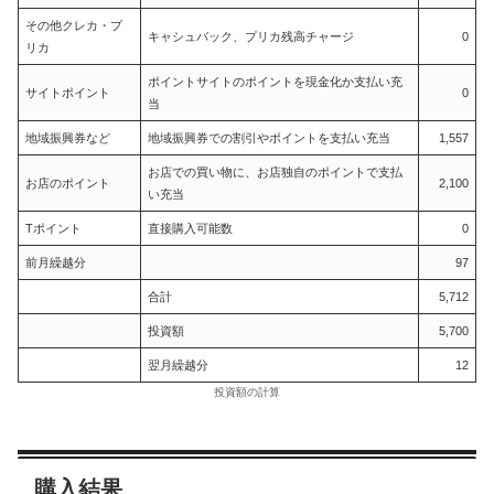
その他クレカ・プ
キャシュバック、プリカ残高チャージ
0
リカ
ポイントサイトのポイントを現金化か支払い充
サイトポイント
0
当
地域振興券など
地域振興券での割引やポイントを支払い充当
1,557
お店での買い物に、お店独自のポイントで支払
お店のポイント
2,100
い充当
Tポイント
直接購入可能数
0
前月繰越分
97
合計
5,712
投資額
5,700
翌月繰越分
12
投資額の計算
購入結果