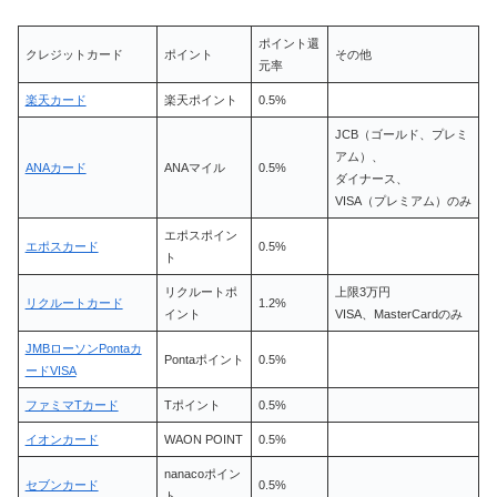
ポイント還
クレジットカード
ポイント
その他
元率
楽天カード
楽天ポイント
0.5%
JCB（ゴールド、プレミ
アム）、
ANAカード
ANAマイル
0.5%
ダイナース、
VISA（プレミアム）のみ
エポスポイン
エポスカード
0.5%
ト
リクルートポ
上限3万円
リクルートカード
1.2%
イント
VISA、MasterCardのみ
JMBローソンPontaカ
Pontaポイント
0.5%
ードVISA
ファミマTカード
Tポイント
0.5%
イオンカード
WAON POINT
0.5%
nanacoポイン
セブンカード
0.5%
ト