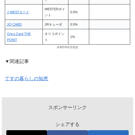
WESTERポイ
J-WESTカード
0.5%
ント
JQ CARD
JRキューポ
0.5%
Orico Card THE
オリコポイン
1%
POINT
ト
令和5年8月現在
▼関連記事
てすの暮らしの知恵
スポンサーリンク
シェアする