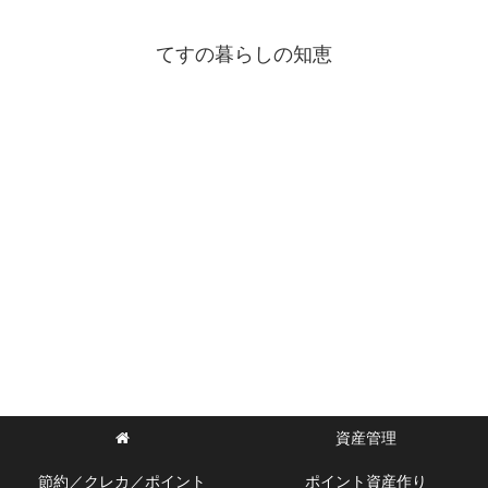
てすの暮らしの知恵
資産管理
節約／クレカ／ポイント
ポイント資産作り