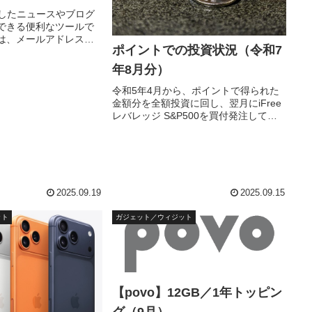
eedしたニュースやブログ
できる便利なツールで
は、メールアドレスの
ポイントでの投資状況（令和7
、これに伴いFeedly
移行するため、その方
年8月分）
ます。Feedlyのアカ
.
令和5年4月から、ポイントで得られた
金額分を全額投資に回し、翌月にiFree
レバレッジ S&P500を買付発注してい
ます。投資ルールは以下のように決め
ています。投資先iFreeレバレッジ
S&P500対象ポイント楽天ポイント、ポ
イントサイト...
2025.09.19
2025.09.15
ット
ガジェット／ウィジット
【povo】12GB／1年トッピン