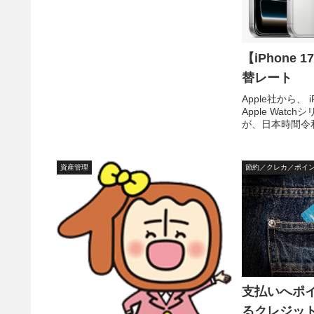
【iPhone
替レート
Apple社から、 
Apple Watchシ
が、日本時間令和
ら発表されまし
用感などは、実
からないので別記
資産管理
節約／クレカ／ポイ
支払いへポ
るクレジッ