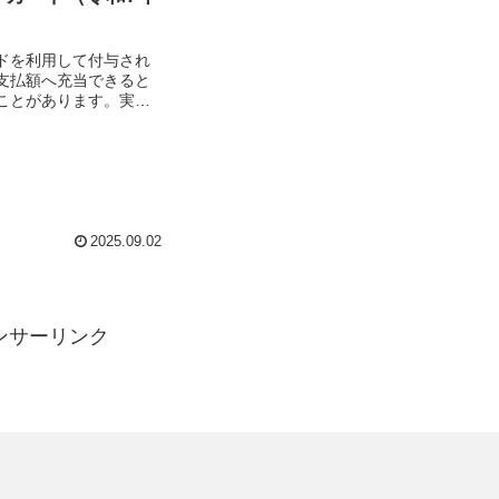
ドを利用して付与され
支払額へ充当できると
ことがあります。実際
せるので、充当ができ
ですね。令和7年9月現
ポイント充当ができる
をまとめました。ポ...
2025.09.02
ンサーリンク