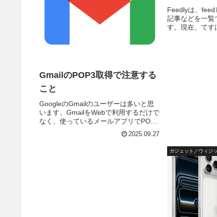
Feedlyは、f
記事などを一覧
す。現在、てす
移行を進めていて
のアカウントも
法をまとめておき
ウント移行方法..
GmailのPOP3取得で注意する
こと
GoogleのGmailのユーザーは多いと思
います。GmailをWebで利用するだけで
なく、使っているメールアプリでPOP3
やIMAPを利用している人もいます。ま
2025.09.27
た、Googleアカウントを複数利用し、
メールアドレスを使い分けている場
ガジェット／ウィジ
合、一...