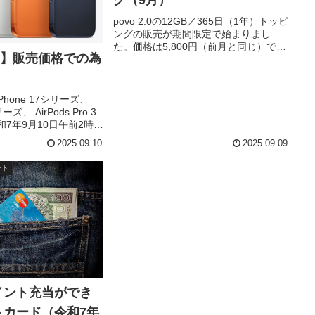
グ（9月）
povo 2.0の12GB／365日（1年）トッピ
ングの販売が期間限定で始まりまし
た。価格は5,800円（前月と同じ）で、
 17】販売価格での為
令和7年9月18日 9:30までです。データ
量料金（税込）月当たりデータ量月当
たり料金（税込）1GBあたり料金（税
込）...
iPhone 17シリーズ、
リーズ、 AirPods Pro 3
7年9月10日午前2時か
た。製品スペックや使
2025.09.10
2025.09.09
際に使ってからしかわ
事に譲る...
ント
イント充当ができ
トカード（令和7年