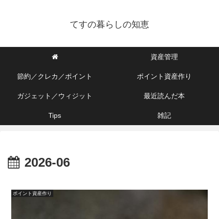
てすの暮らしの知恵
資産管理
節約／クレカ／ポイント
ポイント資産作り
ガジェット／ウィジット
最近読んだ本
Tips
雑記
2026-06
ポイント資産作り