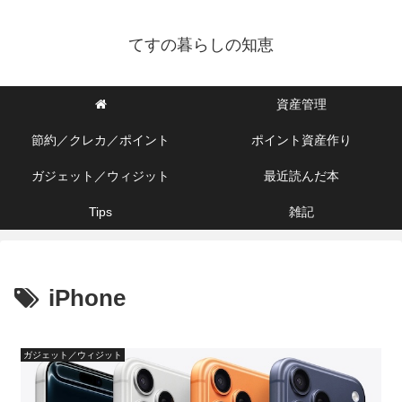
てすの暮らしの知恵
資産管理
節約／クレカ／ポイント
ポイント資産作り
ガジェット／ウィジット
最近読んだ本
Tips
雑記
iPhone
ガジェット／ウィジット