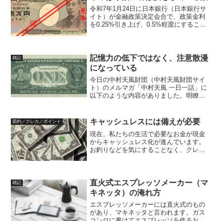
令和7年1月24日に日本銀行（日本銀行サ
イト）が金融政策決定会合で、政策金利
を0.25%引き上げ、0.5%程度にすること
を決定しています。これに伴い、各銀行
も預金金利、貸出金利（短期プライムレ
ート）とも引き上げを発表しています。
中身を見てみ...
記憶力の低下ではなく、注意散漫
雑記
になっている
今日の中村天風財団（中村天風財団サイ
ト）のメルマガ「中村天風 一日一話」に
以下のような内容がありました。明瞭な
意識を持続するための最も適当な訓練法
は「何事を行う際にも決して気なしに行
わぬこと」である。中村天風 一日一話抜
キャッシュレスには備えが必要
節約／クレカ／ポイント
粋（中村天風財団）大...
現在、私たちの生活で必要なお金が現金
からキャッシュレス化が進んでいます。
お釣りなどを気にすることなく、クレジ
ットカード、電子マネー、コード決済な
どで支払いがスムーズにでき、更にポイ
ントが貰えたりしてお得感もあります。
街中もお店や交通機関もキ...
直火式エスプレッソメーカー（マ
雑記
キネッタ）の淹れ方
エスプレッソメーカーには直火式のもの
があり、マキネッタと言われます。ガス
コンロに書けてエスプレッソを作るお手