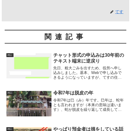
てす
関連記事
チャット形式の申込みは30年前の
雑記
テキスト端末に逆戻り
先日、粗大ごみを出すため、役所へ申し
込みしました。基本、Webで申し込みで
きるようになっていますが、てすの住む
自治体では、LINEでも受け付けが可能に
なっていました。従来はWebの申し込み
ページで必要事項を記入し、送信ボタン
令和7年は脱皮の年
雑記
を押すとメールが...
令和7年は巳（み）年です。巳年は、蛇年
とも言われますが（本来の意味は違いま
す）、蛇が脱皮を繰り返して成長してい
くように、さまざまなしがらみや悪習を
切り離して（脱皮して）、次の成長へ向
かう年と言われます。てすは以下のよう
な脱皮をしていきたいと...
やっぱり預金者は損をしている話
雑記