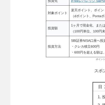
投資先
iFreeレバレッジ S&P5
楽天ポイント、ポイン
対象ポイント
（dポイント、Ponta
1ヶ月で現金化、また
投資額
（100円単位、100
SBI証券NISA口座へ
投資方法
・クレカ積立600円
・600円を超える額は
ポイン
スポ
目