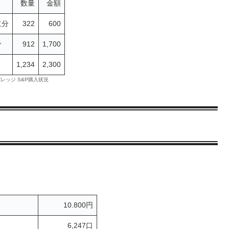
数量
金額
立分
322
600
分
912
1,700
1,234
2,300
レバレッジ S&P購入状況
10.800円
6,247口