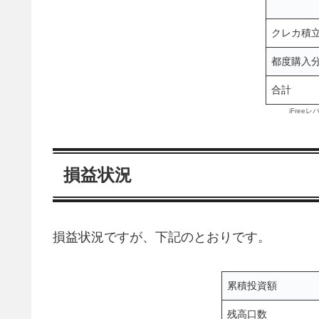
クレカ積
都度購入
合計
iFree
損益状況
損益状況ですが、下記のとおりです。
累積投資額
残高口数