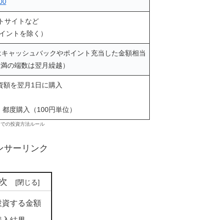
00
トサイトなど
ポイントを除く）
はキャッシュバックやポイント充当した金額相当
円未満の端数は翌月繰越）
投資額を翌月1日に購入
、都度購入（100円単位）
トでの投資方法ルール
ンサーリンク
次
投資する金額