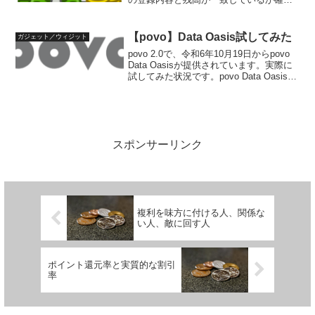
します。残高が一致しないと、家計簿を
付けていく上でのストレスになり、続か
なくなってしまいます。GnuCashにおけ
【povo】Data Oasis試してみた
ガジェット／ウィジット
る銀行...
povo 2.0で、令和6年10月19日からpovo
Data Oasisが提供されています。実際に
試してみた状況です。povo Data Oasisと
は？povo Data Oasisとは、ローソンで
povo shopへアクセスし、0.1...
スポンサーリンク
複利を味方に付ける人、関係な
い人、敵に回す人
ポイント還元率と実質的な割引
率