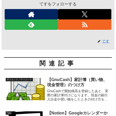
てすをフォローする
てす
関連記事
【GnuCash】家計簿（買い物、
ガジェット／ウィジット
現金管理）のつけ方
GnuCashで開始残高を登録したあと、実
際の家計簿付けになります。現金の銀行
入出金や買い物をしたときの付け方をご
紹介します。ATMなどで銀行預金から引
き出す銀行口座から現金5,000円を引き出
したい場合を例とします。を開き、説明
【Notion】Googleカレンダーか
Tips
を「ATM...