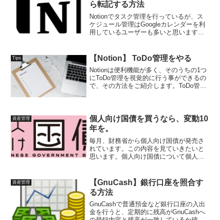
ら転記する方法
Notionでタスク管理を行っているが、ス
ケジュール管理はGoogleカレンダーを利
用しているユーザーも多いと思います。
このため、NotionやGoogleカレンダーな
ど、両方を見る必要が面倒なものです。
一元管理できれば楽ですね。そこで、G...
【Notion】 ToDo管理をやる
Tips
Notionは便利機能が多く、そのうちの1つ
にToDo管理を視覚的に行う事ができるの
で、その方法をご紹介します。ToDo管理
についてToDo管理ツールは多くあります
が、シンプルなものだとチェックリスト
と期限のみのようなものがあります。こ
れだ...
個人向け国債を買うなら、変動10
資産管理
年を。
毎月、財務省から個人向け国債が発売さ
れています。この内容を見ていきたいと
思います。個人向け国債について個人向
け国債は、個人でも買いやすいように設
計された国債です。個人向け国債の特徴
個人向け国債は、変動金利10年満期（変
【GnuCash】銀行口座を照合す
資産管理
動10）固定金利5年満...
る方法
GnuCashで普通預金など銀行口座の入出
金を行うと、定期的に残高がGnuCashへ
の登録内容と残高が一致しているか確認