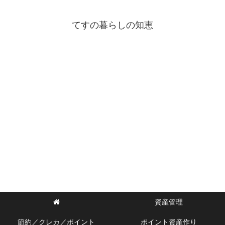
てすの暮らしの知恵
資産管理
節約／クレカ／ポイント
ポイント資産作り