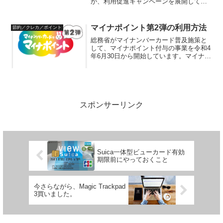
が、利用促進キャンペーンを展開してい
ます。楽天ペイの請求書払い楽天ペイア
プリは。令和5年4月17日から請求書払い
に対応しています。これにより、地方
マイナポイント第2弾の利用方法
節約／クレカ／ポイント
税、国民保険料、電...
総務省がマイナンバーカード普及施策と
して、マイナポイント付与の事業を令和4
年6月30日から開始しています。マイナポ
イント事業って？マイナンバーカード普
及施策の一環として、マイナンバーカー
ドを発行するなどにより、マイナポイン
トが最大2万円相当...
スポンサーリンク
Suica一体型ビューカード有効
期限前にやっておくこと
今さらながら、Magic Trackpad
3買いました。