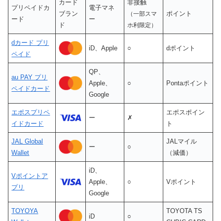
カード
非接触
プリペイドカ
電子マネ
ブラン
ポイント
（一部スマ
ード
ー
ド
ホ利限定）
dカード プリ
iD、Apple
○
dポイント
ペイド
QP、
au PAY プリ
Apple、
○
Pontaポイント
ペイドカード
Google
エポスプリペ
エポスポイン
ー
✗
イドカード
ト
JAL Global
JALマイル
ー
○
Wallet
（減価）
iD、
Vポイントア
Apple、
○
Vポイント
プリ
Google
TOYOYA
TOYOTA TS
iD
○