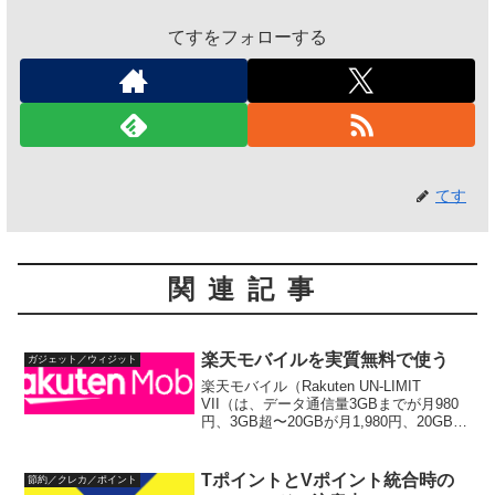
てすをフォローする
てす
関連記事
楽天モバイルを実質無料で使う
ガジェット／ウィジット
楽天モバイル（Rakuten UN-LIMIT
VII（は、データ通信量3GBまでが月980
円、3GB超〜20GBが月1,980円、20GB超
が月2,980円と、ドコモ、au、ソフトバン
クより安く提供されています（それぞれ
の料金は税別）。こ...
TポイントとVポイント統合時の
節約／クレカ／ポイント