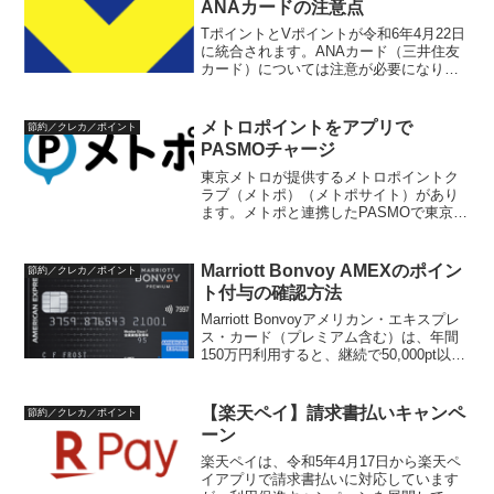
ANAカードの注意点
TポイントとVポイントが令和6年4月22日
に統合されます。ANAカード（三井住友
カード）については注意が必要になりま
すので、まとめておきます。ANAカード
のポイントの現状従来、ANAカードのポ
イントは、0.5%のVポイント（ANAマイ
メトロポイントをアプリで
節約／クレカ／ポイント
レージ...
PASMOチャージ
東京メトロが提供するメトロポイントク
ラブ（メトポ）（メトポサイト）があり
ます。メトポと連携したPASMOで東京メ
トロへ乗車（定期券範囲外）、定期券を
持っている、休日メトロ放題利用など、
乗車量に応じて翌々月にポイントがもら
Marriott Bonvoy AMEXのポイン
節約／クレカ／ポイント
えるシステムです。ポ...
ト付与の確認方法
Marriott Bonvoyアメリカン・エキスプレ
ス・カード（プレミアム含む）は、年間
150万円利用すると、継続で50,000pt以下
のMarriottグループの無料宿泊ができた
り、航空マイレージを高効率で獲得でき
るなど、旅行好きの方には...
【楽天ペイ】請求書払いキャンペ
節約／クレカ／ポイント
ーン
楽天ペイは、令和5年4月17日から楽天ペ
イアプリで請求書払いに対応しています