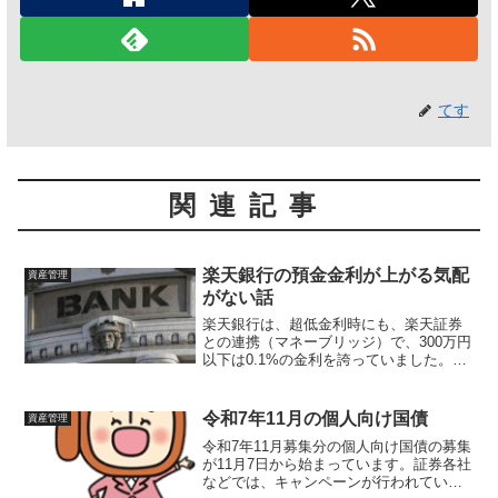
てす
関連記事
楽天銀行の預金金利が上がる気配
資産管理
がない話
楽天銀行は、超低金利時にも、楽天証券
との連携（マネーブリッジ）で、300万円
以下は0.1%の金利を誇っていました。令
和6年7月31日の日本銀行（日本銀行サイ
ト）の金融政策決定会合の結果や市場金
利動向を踏まえ、円預金金利の引き上げ
令和7年11月の個人向け国債
資産管理
を行う銀行が...
令和7年11月募集分の個人向け国債の募集
が11月7日から始まっています。証券各社
などでは、キャンペーンが行われていま