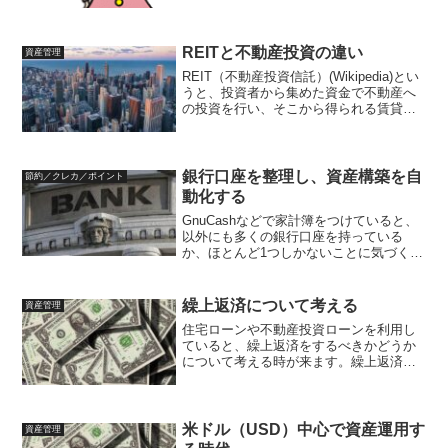
すので、内容を比較してまとめました。
個人向け国債募集内容（令和7年11月）令
和7年11月募集の個人向け国債は、募集期
間が令和...
REITと不動産投資の違い
資産管理
REIT（不動産投資信託）(Wikipedia)とい
うと、投資者から集めた資金で不動産へ
の投資を行い、そこから得られる賃貸料
収入や不動産売買益を投資者に配当する
ものです。このため、不動産投資という
とこのREITが基本と思われる方もいると
思い...
銀行口座を整理し、資産構築を自
節約／クレカ／ポイント
動化する
GnuCashなどで家計簿をつけていると、
以外にも多くの銀行口座を持っている
か、ほとんど1つしかないことに気づくこ
とがあります。そして、口座を多く持っ
ている場合は、各口座に小金がバラバラ
と残高がある感じになっていることが多
繰上返済について考える
資産管理
いです。これらをま...
住宅ローンや不動産投資ローンを利用し
ていると、繰上返済をするべきかどうか
について考える時が来ます。繰上返済に
ついては色々な意見がありますが、手元
に残るお金を基準としたときの考え方の
一案をまとめます。簿記の知識を持って
考えると整理しやすくなる...
米ドル（USD）中心で資産運用す
資産管理