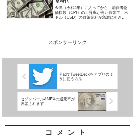
る時代
今年（令和4年）に入ってから、消費者物
価指数（CPI）の上昇率が高い影響で、米
ドル（USD）の政策金利が急激に引き上
げられています。これに伴い、USDの通
貨量が減少し、USDJPYのレートが上が
っています。9月には、さらに0.75ポイン
トの...
スポンサーリンク
iPadでTweetDeckをアプリのよ
うに使う方法
セゾンパールAMEXの還元率が
改悪されます
コメント