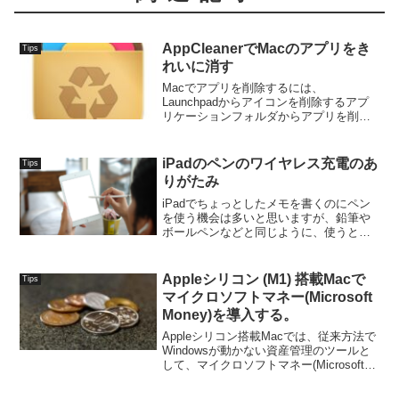
AppCleanerでMacのアプリをき
Tips
れいに消す
Macでアプリを削除するには、
Launchpadからアイコンを削除するアプ
リケーションフォルダからアプリを削除
するの2通りを行うユーザーが多いと思い
ます。これらの方法では、完全にアプリ
ファイルが削除されるわけではなく、一
iPadのペンのワイヤレス充電のあ
Tips
部残骸が残ることがあ...
りがたみ
iPadでちょっとしたメモを書くのにペン
を使う機会は多いと思いますが、鉛筆や
ボールペンなどと同じように、使うとき
にスイッチなどを意識せずに使えると使
いやすいですね。てすもiPadでペンを利
用していますが、ちょっとしたことでス
Appleシリコン (M1) 搭載Macで
Tips
イッチを触ってし...
マイクロソフトマネー(Microsoft
Money)を導入する。
Appleシリコン搭載Macでは、従来方法で
Windowsが動かない資産管理のツールと
して、マイクロソフトマネー(Microsoft
Money)は根強い人気があり、販売終了後
もMicrosoft Money Plus Sunset Del...