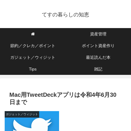
てすの暮らしの知恵
資産管理
節約／クレカ／ポイント
ポイント資産作り
ガジェット／ウィジット
最近読んだ本
Tips
雑記
Mac用TweetDeckアプリは令和4年6月30
日まで
ガジェット／ウィジット