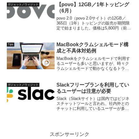
【povo】12GB／1年トッピング
ガジェット／ウィジット
（6月）
povo 2.0（povo 2.0サイト）の12GB／
365日（1年）トッピングの販売が期間限
定で始まりました。価格は5,800円（前月
と同じ）で、令和7年6月17日 9:30までで
す。データ量料金（税込）月当たりデー
タ量月当たり料金（税込...
MacBookクラムシェルモード構
Tips
成と不具体対処例
MacBookをクラムシェルモードで利用す
るユーザーも多いと思いますが、時々ク
ラムシェルモードで動かなくなるトラブ
ルがあったりします。トラブルにあった
ときの対処例としてまとめておきます。
クラムシェルモードの環境（以前からの
Slackフリープランを利用してい
ガジェット／ウィジット
更新）てすは、以前...
るユーザーは注意が必要
Slack（Slackサイト）は国内ではビジネ
スチャットツールと言われ、社内外との
チャットに利用しているユーザーが多い
と思います。単なるチャットツールとし
て使うにはもったいなく、APIなどを駆使
することでBotや通知、AIを活用した検
索、要...
スポンサーリンク