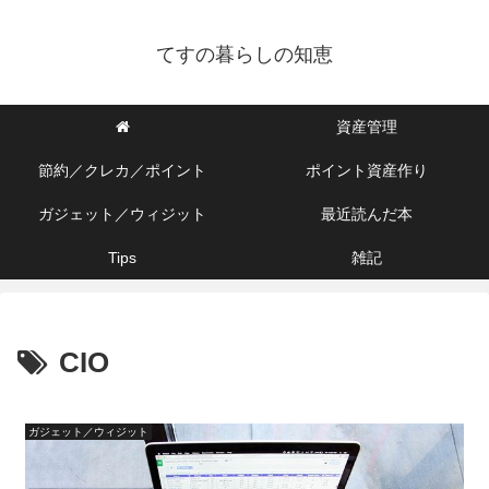
てすの暮らしの知恵
資産管理
節約／クレカ／ポイント
ポイント資産作り
ガジェット／ウィジット
最近読んだ本
Tips
雑記
CIO
ガジェット／ウィジット