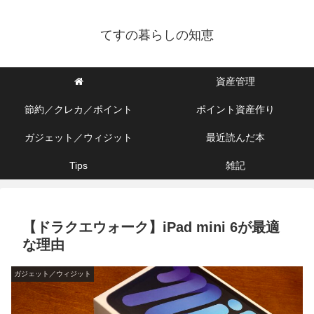
てすの暮らしの知恵
資産管理
節約／クレカ／ポイント
ポイント資産作り
ガジェット／ウィジット
最近読んだ本
Tips
雑記
【ドラクエウォーク】iPad mini 6が最適
な理由
ガジェット／ウィジット