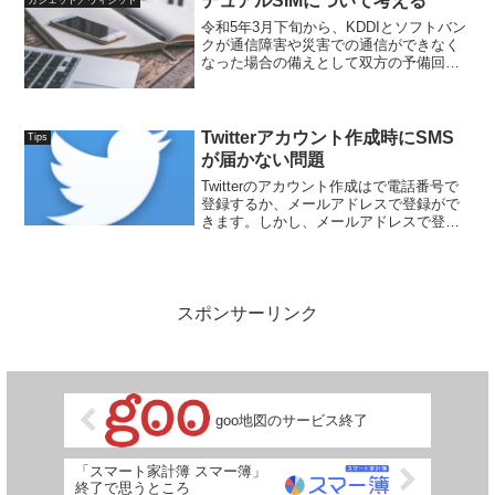
デュアルSIMについて考える
ガジェット／ウィジット
ます。シンプ...
令和5年3月下旬から、KDDIとソフトバン
クが通信障害や災害での通信ができなく
なった場合の備えとして双方の予備回線
に切り替えができるデュアルSIMサービ
スが提供される予定です。また、令和5年
2月9日のNTTの決算発表会で、NTTドコ
モもデュ...
Twitterアカウント作成時にSMS
Tips
が届かない問題
Twitterのアカウント作成はで電話番号で
登録するか、メールアドレスで登録がで
きます。しかし、メールアドレスで登録
すると、SMSが届かない問題がありま
す。メールアドレスで登録すると、登録
したメールへ認証コードが送信され、認
証コードを登録し...
スポンサーリンク
goo地図のサービス終了
「スマート家計簿 スマー簿」
終了で思うところ