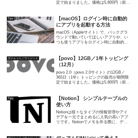
定で始まりました。価格は5,800円（前回
と同じ）で、例月より少し早い、令和7年
4月10日 9:30までです。同時に48GBの発
売も始まっています...
【macOS】ログイン時に自動的
Tips
にアプリを起動する方法
macOS（Appleサイト）で、バックグラ
ウンドで動いていてほしいアプリや、い
つも使うアプリをログイン時に自動的に
起動したいことがあります。macOS
Sonomaでログイン時にアプリを自動起動
設定（または削除設定）する方法をまと
【povo】12GB／1年トッピング
ガジェット／ウィジット
めます。...
（12月）
povo 2.0（povo 2.0サイト）の12GB／
365日（1年）トッピングの販売が期間限
定で始まりました。価格は5,800円（前回
と同じ）で、令和6年12月12日 9:30まで
です。以下の記事での定例化がまだ継続
されていますね。以下は...
【Notion】 シンプルテーブルの
Tips
使い方
Notionは様々なタイプの情報管理やアイ
デアを一元でまとめるに人気の高いアプ
リです。Notionでメモを作る際に、デー
タベースの表では重いが、かんたんに比
較まとめの表などを作りたいときには、
シンプルテーブルを利用する方法があり