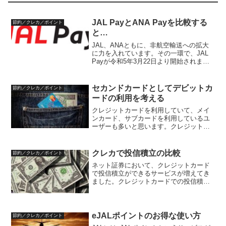
JAL PayとANA Payを比較する
節約／クレカ／ポイント
と…
JAL、ANAともに、非航空輸送への拡大
に力を入れています。その一環で、JAL
Payが令和5年3月22日より開始されま
す。その内容を見ていきます。JAL Pay
の概要JAL Payは、既にサービス提供さ
れているJAL Global WAL...
セカンドカードとしてデビットカ
節約／クレカ／ポイント
ードの利用を考える
クレジットカードを利用していて、メイ
ンカード、サブカードを利用しているユ
ーザーも多いと思います。クレジットカ
ードはポイント還元があることが多いで
すが、メインカード、サブカードと使い
分けていると、ポイントがバラバラと貯
クレカで投信積立の比較
節約／クレカ／ポイント
まったり、あるいは利用頻...
ネット証券において、クレジットカード
で投信積立ができるサービスが増えてき
ました。クレジットカードでの投信積立
は、積立決済によるポイント還元も期待
できます。ここでは、クレジットカード
での投信積立と、ポイント還元状況をま
とめます。最近の動向ネッ...
eJALポイントのお得な使い方
節約／クレカ／ポイント