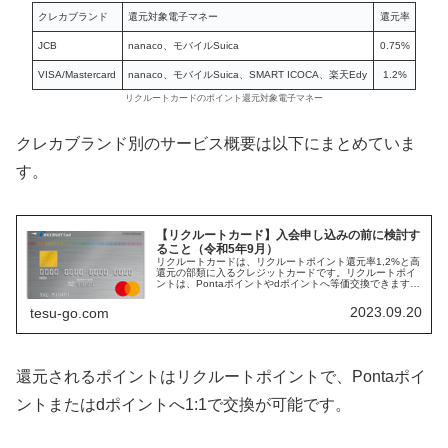
クレカブランド
還元対象電子マネー
還元率
JCB
nanaco、モバイルSuica
0.75%
VISA/Mastercard
nanaco、モバイルSuica、SMART ICOCA、楽天Edy
1.2%
リクルートカードのポイント還元対象電子マネー
クレカブランド別のサービス概要は以下にまとめていま
す。
【リクルートカード】入会申し込みの前に検討す
ること（令和5年9月）
リクルートカードは、リクルートポイント還元率1,2%と高
還元の部類に入るクレジットカードです。リクルートポイ
ントは、Pontaポイントやdポイントへ等価交換できます。
提携クレジットカードブランドにより少し条件が違うの
で、入会申し込みの前に検...
2023.09.20
tesu-go.com
還元されるポイントはリクルートポイントで、Pontaポイ
ントまたはdポイントへ1:1で交換が可能です。