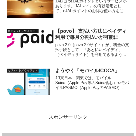
JALにはeJALポイントというサービスが
あります。JALマイルの有効活用とし
て、eJALポイントのお得な使い方をご紹
介します。eJALポイントとは？eJALポイ
ントとは、航空券やジャルパックのツア
ー代金に充当できるポイントです。ANA
のS...
【povo】 支払い方法にペイディ
ガジェット／ウィジット
利用で毎月分割払いが可能に
povo 2.0（povo 2.0サイト）が、料金の支
払手段として、「あと払いペイディ」
（ペイディサイト）を利用できるように
なっています。これによって、povoの利
用料金を、トッピング購入時一括ではな
く、分割払いにすることが可能です。
ようやく「モバイルICOCA」
ガジェット／ウィジット
pov...
JR東日本・関東では、モバイル
Suica（Apple Pay等のSuica含む）やモバ
イルPASMO（Apple PayのPASMO）の
サービスがありますが、JR西日本ではこ
ういったサービスがありませんでした。
令和5年3月22日に、ようやく...
スポンサーリンク