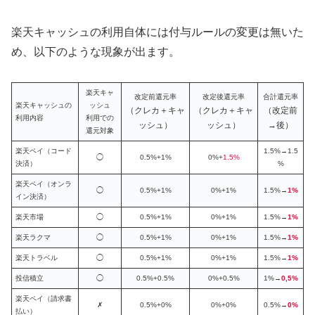
楽天キャッシュの利用自体には付与ルールの変更は無いた
め、以下のような現象が出ます。
楽天キャ
改定前還元率
改定後還元率
合計還元率
楽天キャッシュの
ッシュ
（クレカ＋キャ
（クレカ＋キャ
（改定前
利用内容
利用での
ッシュ）
ッシュ）
→後）
還元対象
楽天ペイ（コード
1.5%→1.5
◯
0.5%+1%
0%+
1.5%
決済）
%
楽天ペイ（オンラ
◯
0.5%+1%
0%+1%
1.5%→
1%
イン決済）
楽天市場
◯
0.5%+1%
0%+1%
1.5%→
1%
楽天ラクマ
◯
0.5%+1%
0%+1%
1.5%→
1%
楽天トラベル
◯
0.5%+1%
0%+1%
1.5%→
1%
投信積立
◯
0.5%+0.5%
0%+0.5%
1%→
0,5%
楽天ペイ（請求書
✗
0.5%+0%
0%+0%
0.5%→
0%
払い）