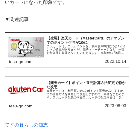
いカードになった印象です。
▼関連記事
【改悪】楽天カード（MasterCard）のアマゾン
でのポイント付与が1/5に
楽天カードは、楽天ポイントを、利用額100円につき1ポイ
ントの還元がありますが、電子マネーチャージなど、一部
付与条件対象外となるものもあります。令和5年1月5日か
ら、Amazon.co.jpでの利用が、1/5になると発表されまし
た。Mast...
2022.10.14
tesu-go.com
【楽天カード】ポイント還元計算方法変更で静か
な改悪
楽天カードは、利用額の1%をポイント還元がありますが、
この計算方法を変更して改悪しますので、内容をまとめま
す。楽天カード改悪の内容楽天カードの改定内容は、以下
のとおりです。対象は、令和5年11月請求分からです。楽
天カードの還元ポイント計算方...
2023.08.03
tesu-go.com
てすの暮らしの知恵