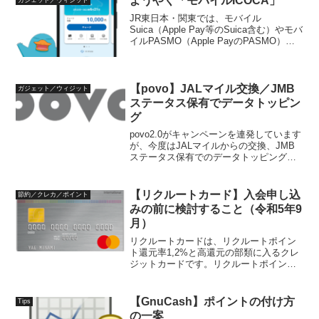
ようやく「モバイルICOCA」
ガジェット／ウィジット
JR東日本・関東では、モバイル
Suica（Apple Pay等のSuica含む）やモバ
イルPASMO（Apple PayのPASMO）の
サービスがありますが、JR西日本ではこ
ういったサービスがありませんでした。
令和5年3月22日に、ようやく...
【povo】JALマイル交換／JMB
ガジェット／ウィジット
ステータス保有でデータトッピン
グ
povo2.0がキャンペーンを連発しています
が、今度はJALマイルからの交換、JMB
ステータス保有でのデータトッピングが
もらえるキャンペーンを開催していま
す。今回のキャンペーンは、JALマイル
をデータトッピングへ交換できるJMBス
【リクルートカード】入会申し込
節約／クレカ／ポイント
テータス保...
みの前に検討すること（令和5年9
月）
リクルートカードは、リクルートポイン
ト還元率1,2%と高還元の部類に入るクレ
ジットカードです。リクルートポイント
は、Pontaポイントやdポイントへ等価交
換できます。提携クレジットカードブラ
ンドにより少し条件が違うので、入会申
【GnuCash】ポイントの付け方
Tips
し込みの前に検...
の一案