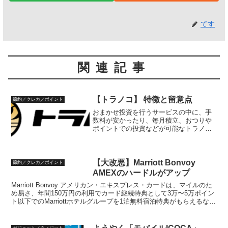
てす
関連記事
【トラノコ】 特徴と留意点
節約／クレカ／ポイント
おまかせ投資を行うサービスの中に、手
数料が安かったり、毎月積立、おつりや
ポイントでの投資などが可能なトラノコ
があります。このトラノコの利用と留意
点についてまとめていきます。トラノコ
の概要安い手数料トラノコは、利用料＋
運用報酬の体系になってい...
【大改悪】Marriott Bonvoy
節約／クレカ／ポイント
AMEXのハードルがアップ
Marriott Bonvoy アメリカン・エキスプレス・カードは、マイルのた
め易さ、年間150万円の利用でカード継続特典として3万〜5万ポイン
ト以下でのMarriottホテルグループを1泊無料宿泊特典がもらえるな
ど、旅行好きな人にとっては...