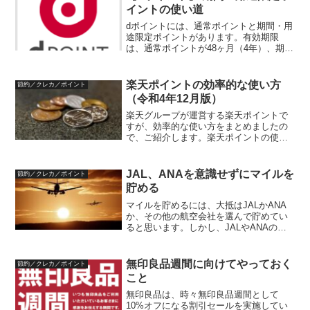
イントの使い道
dポイントには、通常ポイントと期間・用
途限定ポイントがあります。有効期限
は、通常ポイントが48ヶ月（4年）、期
間・用途限定ポイントは個別に設定され
ます。期間・用途限定ポイントは用途が
限られるので、使い道をまとめます。期
楽天ポイントの効率的な使い方
節約／クレカ／ポイント
間・用途限定ポイントの...
（令和4年12月版）
楽天グループが運営する楽天ポイントで
すが、効率的な使い方をまとめましたの
で、ご紹介します。楽天ポイントの使い
方使い方の目的があるならその目的に従
うのが一番楽天ポイントを、何か商品や
マイルなどに交換したいなど、使う目的
JAL、ANAを意識せずにマイルを
節約／クレカ／ポイント
を持っている場合、その目...
貯める
マイルを貯めるには、大抵はJALかANA
か、その他の航空会社を選んで貯めてい
ると思います。しかし、JALやANAのマ
イルを貯めると、その航空会社とその航
空会社が参加するアライアンス（ワンワ
ールド、スターアライアンス、スカイチ
無印良品週間に向けてやっておく
節約／クレカ／ポイント
ーム）の範囲でし...
こと
無印良品は、時々無印良品週間として
10%オフになる割引セールを実施してい