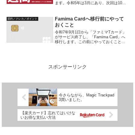
ます。令和5年は3月にあり、次回は10月
27日〜11月6日（ネットは11月7日 10時ま
で）開催されます。ことのときにやって
おくこと、更にお得に買う方法などをま
Famima Cardへ移行前にやって
節約／クレカ／ポイント
とめます...
おくこと
令和7年9月1日から「ファミマTカード」
がサービス終了し、「Famima Card」へ
移行します。この前にやっておくことを
まとめておきます。Famima Cardとは？
ファミマTカードがサービスを終了し、令
和7年9月1日からFamima C...
スポンサーリンク
今さらながら、Magic Trackpad
3買いました。
【楽天カード】忘れてはいけな
いお得な支払い方法