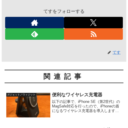
てすをフォローする
てす
関連記事
便利なワイヤレス充電器
ガジェット／ウィジット
以下の記事で、iPhone SE（第2世代）の
MagSafe対応を行ったので、iPhoneの盾
になるワイヤレス充電器を導入します。
今回は、3COINS（3COINSサイト）で売
っている「3 IN 1 CHARGER」（税込
3,300円）を買...