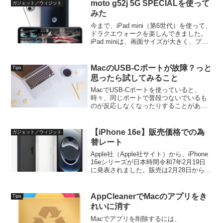
moto g52j 5G SPECIALを使って
ガジェット／ウィジット
みた
今まで、iPad mini（第6世代）を使って、
ドラクエウォークを楽しんできました。
iPad miniは、画面サイズが大きく、プレ
イには最適だと考えています。以下にま
とめています。しかし、課題もあり、そ
れは、画面サイズの大きさ故、筐体が大
MacのUSB-Cポートが故障？っと
Tips
き...
思ったら試してみること
MacでUSB-Cポートを使っていると、
時々、同じポートで普段つないでいるも
のが反応しなくなったりすることがあり
ます。故障かな？とも思いたくなります
が、その時に試して見る方法をご紹介し
ます。環境てすは、普段の環境では、
【iPhone 16e】販売価格での為
ガジェット／ウィジット
MacBookでUSB...
替レート
Apple社（Apple社サイト）から、iPhone
16eシリーズが日本時間令和7年2月19日
に発表されました。販売は2月28日からに
なります。製品スペックや使用感など
は、実際に使ってからしかわからないの
で別記事に譲るとして、iPhone...
AppCleanerでMacのアプリをき
Tips
れいに消す
Macでアプリを削除するには、