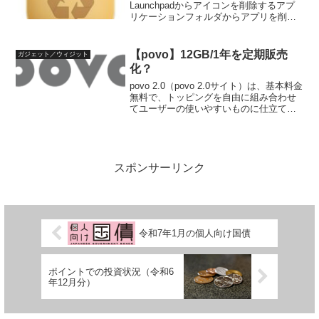
Launchpadからアイコンを削除するアプ
リケーションフォルダからアプリを削除
するの2通りを行うユーザーが多いと思い
ます。これらの方法では、完全にアプリ
ファイルが削除されるわけではなく、一
【povo】12GB/1年を定期販売
ガジェット／ウィジット
部残骸が残ることがあ...
化？
povo 2.0（povo 2.0サイト）は、基本料金
無料で、トッピングを自由に組み合わせ
てユーザーの使いやすいものに仕立てる
モバイル回線サービスです。月1GB程度
のユーザー向けに、令和6年5月15日から1
週間程度、12GB／365日（1年...
スポンサーリンク
令和7年1月の個人向け国債
ポイントでの投資状況（令和6
年12月分）