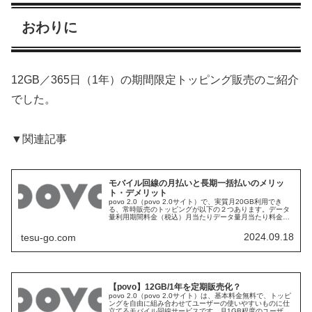
おわりに
12GB／365日（1年）の期間限定トッピング販売のご紹介
でした。
▼関連記事
モバイル回線の月払いと長期一括払いのメリッ
ト・デメリット
povo 2.0（povo 2.0サイト）で、実質月20GB利用でき
る、常時販売のトッピングが以下の２つあります。データ
量利用期間料金（税込）月当たりデータ量月当たり料金
20GB30日（約1ヶ月）2,700円20GB2.700円60GB90...
2024.09.18
tesu-go.com
【povo】12GB/1年を定期販売化？
povo 2.0（povo 2.0サイト）は、基本料金無料で、トッピ
ングを自由に組み合わせてユーザーの使いやすいものに仕
立てるモバイル回線サービスです。月1GB程度のユーザー