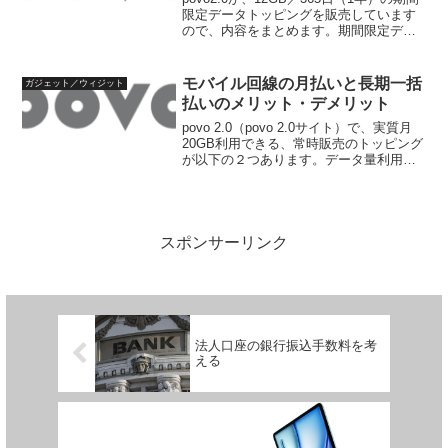
限定データトッピングを販売しています
ので、内容をまとめます。期間限定デー
タトッピングの内容期間限定で販売され
ているデータトッピングの内容は以下の
ようなものです。データ量利用期間料金
モバイル回線の月払いと長期一括
ガジェット／ウィジット
（税込）販...
払いのメリット・デメリット
povo 2.0（povo 2.0サイト）で、実質月
20GB利用できる、常時販売のトッピング
が以下の２つあります。データ量利用期
間料金（税込）月当たりデータ量月当た
り料金20GB30日（約1ヶ月）2,700円
20GB2.700円60GB90...
スポンサーリンク
法人口座の銀行振込手数料を考
える