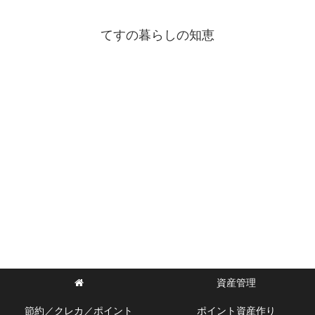
てすの暮らしの知恵
資産管理
節約／クレカ／ポイント
ポイント資産作り