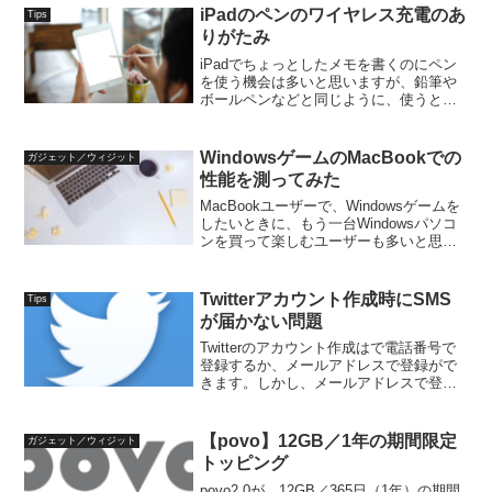
して...
iPadのペンのワイヤレス充電のあ
Tips
りがたみ
iPadでちょっとしたメモを書くのにペン
を使う機会は多いと思いますが、鉛筆や
ボールペンなどと同じように、使うとき
にスイッチなどを意識せずに使えると使
いやすいですね。てすもiPadでペンを利
用していますが、ちょっとしたことでス
WindowsゲームのMacBookでの
ガジェット／ウィジット
イッチを触ってし...
性能を測ってみた
MacBookユーザーで、Windowsゲームを
したいときに、もう一台Windowsパソコ
ンを買って楽しむユーザーも多いと思い
ます。しかし、もう一台パソコンを買う
のも嫌なので、できれば、MacBookで遊
びたいという欲求も出てきます。最
Twitterアカウント作成時にSMS
Tips
近、...
が届かない問題
Twitterのアカウント作成はで電話番号で
登録するか、メールアドレスで登録がで
きます。しかし、メールアドレスで登録
すると、SMSが届かない問題がありま
す。メールアドレスで登録すると、登録
したメールへ認証コードが送信され、認
【povo】12GB／1年の期間限定
ガジェット／ウィジット
証コードを登録し...
トッピング
povo2.0が、12GB／365日（1年）の期間