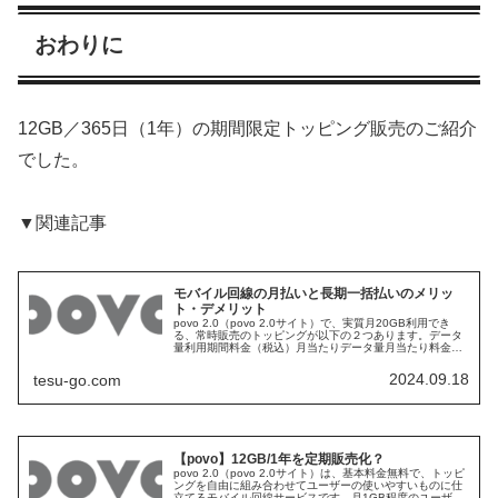
おわりに
12GB／365日（1年）の期間限定トッピング販売のご紹介
でした。
▼関連記事
モバイル回線の月払いと長期一括払いのメリッ
ト・デメリット
povo 2.0（povo 2.0サイト）で、実質月20GB利用でき
る、常時販売のトッピングが以下の２つあります。データ
量利用期間料金（税込）月当たりデータ量月当たり料金
20GB30日（約1ヶ月）2,700円20GB2.700円60GB90...
2024.09.18
tesu-go.com
【povo】12GB/1年を定期販売化？
povo 2.0（povo 2.0サイト）は、基本料金無料で、トッピ
ングを自由に組み合わせてユーザーの使いやすいものに仕
立てるモバイル回線サービスです。月1GB程度のユーザー