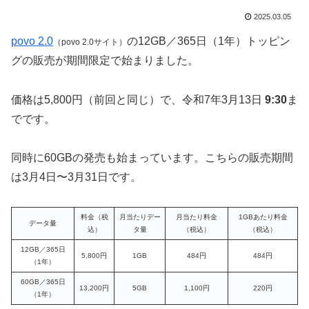
2025.03.05
povo 2.0
の12GB／365日（1年）トッピン
（povo 2.0サイト）
グの販売が期間限定で始まりました。
価格は5,800円（前回と同じ）で、令和7年3月13日
9:30
ま
でです。
同時に60GBの発売も始まっています。こちらの販売期間
は3月4日〜3月31日です。
料金（税
月当たりデー
月当たり料金
1GBあたり料金
データ量
込）
タ量
（税込）
（税込）
12GB／365日
5,800円
1GB
484円
484円
（1年）
60GB／365日
13,200円
5GB
1,100円
220円
（1年）