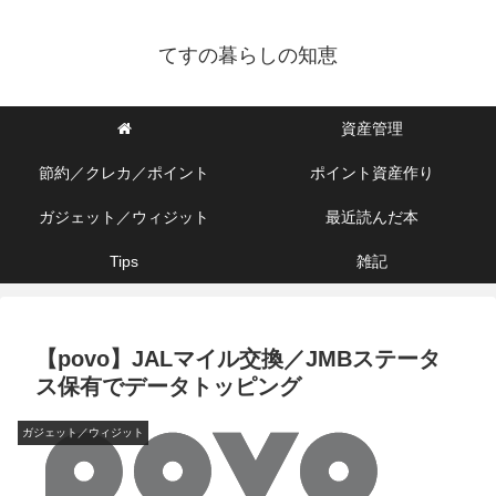
てすの暮らしの知恵
資産管理
節約／クレカ／ポイント
ポイント資産作り
ガジェット／ウィジット
最近読んだ本
Tips
雑記
【povo】JALマイル交換／JMBステータ
ス保有でデータトッピング
ガジェット／ウィジット