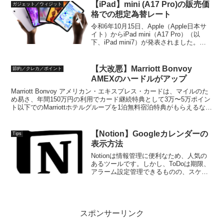
てはこちらにまと...
【iPad】mini (A17 Pro)の販売価
ガジェット／ウィジット
格での想定為替レート
令和6年10月15日、Apple（Apple日本サ
イト）からiPad mini（A17 Pro）（以
下、iPad mini7）が発表されました。
AppleはApple Intelligenceへの対応を進め
ており、この一環としてipadシリ...
【大改悪】Marriott Bonvoy
節約／クレカ／ポイント
AMEXのハードルがアップ
Marriott Bonvoy アメリカン・エキスプレス・カードは、マイルのた
め易さ、年間150万円の利用でカード継続特典として3万〜5万ポイン
ト以下でのMarriottホテルグループを1泊無料宿泊特典がもらえるな
ど、旅行好きな人にとっては...
【Notion】Googleカレンダーの
Tips
表示方法
Notionは情報管理に便利なため、人気の
あるツールです。しかし、ToDoは期限、
アラーム設定管理できるものの、スケジ
ュールについてはGoogleカレンダーを利
用しているユーザーも多いと思います。
このためにツールを切り替えるのが面倒
なユーザ...
スポンサーリンク