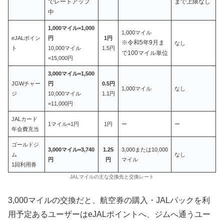
でレートアップ
まで上限なし
中
1,000マイル=1,000
1,000マイル
eJALポイン
円
1円
※令和5年9月ま
なし
ト
10,000マイル
1.5円
で100マイル単位
=15,000円
3,000マイル=1,500
JGWチャー
円
0.5円
1,000マイル
なし
ジ
10,000マイル
1.1円
=11,000円
JALカード
1マイル=1円
1円
ー
ー
年会費充当
ゴールドジ
3,000マイル=3,740
1.25
3,000または10,000
ム
なし
円
円
マイル
1回利用券
JALマイルの主な交換先と交換レート
3,000マイルの交換だと、航空券の購入・JALパックを利
用予定あるユーザーはeJALポイントへ、ジムへ通うユー