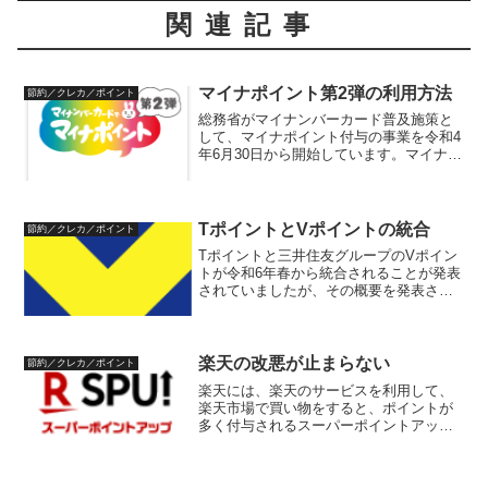
関連記事
マイナポイント第2弾の利用方法
節約／クレカ／ポイント
総務省がマイナンバーカード普及施策と
して、マイナポイント付与の事業を令和4
年6月30日から開始しています。マイナポ
イント事業って？マイナンバーカード普
及施策の一環として、マイナンバーカー
ドを発行するなどにより、マイナポイン
トが最大2万円相当...
TポイントとVポイントの統合
節約／クレカ／ポイント
Tポイントと三井住友グループのVポイン
トが令和6年春から統合されることが発表
されていましたが、その概要を発表され
ましたので、概要をまとめます。（令和6
年1月11日追記）TポイントとVポイント
の統合は令和6年4月22日に行われます。
発表資料（...
楽天の改悪が止まらない
節約／クレカ／ポイント
楽天には、楽天のサービスを利用して、
楽天市場で買い物をすると、ポイントが
多く付与されるスーパーポイントアップ
プログラム（SPU）があります。このサ
ービスが令和5年12月1日から改悪されま
す。改悪内容SPUの特典内容変更につい