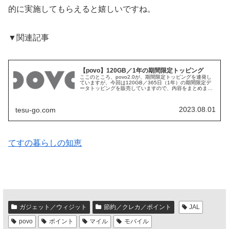
的に実施してもらえると嬉しいですね。
▼関連記事
【povo】120GB／1年の期間限定トッピング
ここのところ、povo2.0が、期間限定トッピングを連発し
ていますが、今回は120GB／365日（1年）の期間限定デ
ータトッピングを販売していますので、内容をまとめま
す。期間限定データトッピングの内容povo2.0の期間限定
データトッピング...
2023.08.01
tesu-go.com
てすの暮らしの知恵
ガジェット／ウィジット
節約／クレカ／ポイント
JAL
povo
ポイント
マイル
モバイル