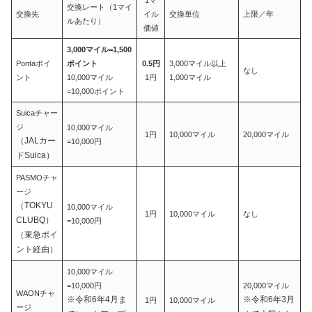
交換レート（1マイ
交換先
イル
交換単位
上限／年
ルあたり）
価値
3,000マイル=1,500
Pontaポイ
ポイント
0.5円
3,000マイル以上
なし
ント
10,000マイル
1円
1,000マイル
=10,000ポイント
Suicaチャー
ジ
10,000マイル
1円
10,000マイル
20,000マイル
（JALカー
=10,000円
ドSuica）
PASMOチャ
ージ
（TOKYU
10,000マイル
1円
10,000マイル
なし
CLUBQ）
=10,000円
（東急ポイ
ント経由）
10,000マイル
=10,000円
20,000マイル
WAONチャ
※令和6年4月ま
※令和6年3月
1円
10,000マイル
ージ