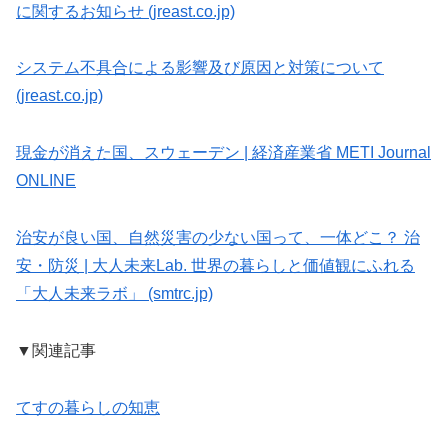
に関するお知らせ (jreast.co.jp)
システム不具合による影響及び原因と対策について
(jreast.co.jp)
現金が消えた国、スウェーデン | 経済産業省 METI Journal
ONLINE
治安が良い国、自然災害の少ない国って、一体どこ？ 治
安・防災 | 大人未来Lab. 世界の暮らしと価値観にふれる
「大人未来ラボ」 (smtrc.jp)
▼関連記事
てすの暮らしの知恵