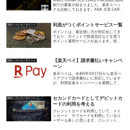
ANAからANA JCB CARD Preciousの招待
制での募集が始まりました。基本スペッ
クを比較しておきます。ANA JCB CARD
Preciousのスペック比較ANA JCB CARD
Preciousは、1年で300万円以上の...
利息がつくポイントサービス一覧
節約／クレカ／ポイント
ポイントは、最近使い方が対応化してき
ており、ポイントで投資信託などを買う
ポイント運用サービスがあります。投資
信託といえば、リスクが比較的高く、元
本割れの可能性もあり、躊躇することも
あると思います。運用には投資信託以外
に、ノーリスクで、ポイン...
【楽天ペイ】請求書払いキャンペ
節約／クレカ／ポイント
ーン
楽天ペイは、令和5年4月17日から楽天ペ
イアプリで請求書払いに対応しています
が、利用促進キャンペーンを展開してい
ます。楽天ペイの請求書払い楽天ペイア
プリは。令和5年4月17日から請求書払い
に対応しています。これにより、地方
セカンドカードとしてデビットカ
節約／クレカ／ポイント
税、国民保険料、電...
ードの利用を考える
クレジットカードを利用していて、メイ
ンカード、サブカードを利用しているユ
ーザーも多いと思います。クレジットカ
ードはポイント還元があることが多いで
すが、メインカード、サブカードと使い