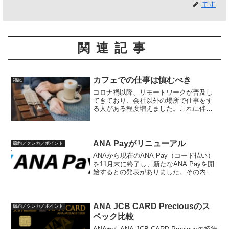
てす
関連記事
カフェでの仕事は慎むべき
雑記
コロナ禍以降、リモートワークが普及し
てきており、会社以外の場所で仕事をす
る人がある程度増えました。これに伴
い、カフェでパソコンを開いて仕事をし
ている人も多く見かけるようになってき
ました。ここまでは良いのですが、問題
も出てきています。この内容...
ANA Payがリニューアル
節約／クレカ／ポイント
ANAから現在のANA Pay（コード払い）
を11月末に終了し、新たなANA Payを開
始するとの発表がありました。その内容
を見ていきます。現在のANA Payとは現
在のANA Payは、ANAから提供されるコ
ード決済サービスです。チャージ...
ANA JCB CARD Preciousのス
節約／クレカ／ポイント
ペック比較