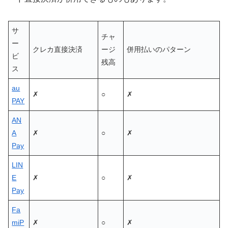
サ
チャ
ー
クレカ直接決済
ージ
併用払いのパターン
ビ
残高
ス
au
✗
○
✗
PAY
AN
A
✗
○
✗
Pay
LIN
E
✗
○
✗
Pay
Fa
miP
✗
○
✗