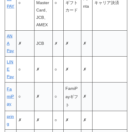
○
Master
○
ギフト
キャリア決済
PAY
nta
Card、
カード
JCB、
AMEX
AN
A
✗
JCB
✗
✗
✗
Pay
LIN
E
○
✗
○
✗
✗
Pay
FamiP
Fa
miP
○
✗
○
✗
ayギフ
ay
ト
prin
✗
✗
○
✗
✗
g