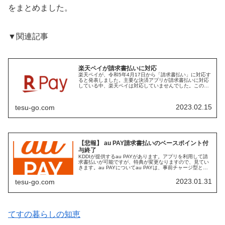
をまとめました。
▼関連記事
楽天ペイが請求書払いに対応
楽天ペイが、令和5年4月17日から「請求書払い」に対応す
ると発表しました。主要な決済アプリが請求書払いに対応
している中、楽天ペイは対応していませんでした。この内
容を見ていきます。請求書払いとは公共料金（水道代な
ど）などの支払いを口座振替で行...
2023.02.15
tesu-go.com
【悲報】 au PAY請求書払いのベースポイント付
与終了
KDDIが提供するau PAYがあります。アプリを利用して請
求書払いが可能ですが、特典が変更なりますので、見てい
きます。au PAYについてau PAYは、事前チャージ型とし
て、以下の支払手段を提供しています。アプリQRコード決
済Suica...
2023.01.31
tesu-go.com
てすの暮らしの知恵