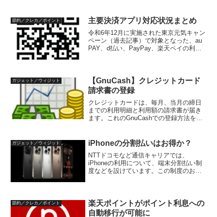
日：毎月末（楽天市場は25日）請求額更
新：締日翌月12日請求（引き落とし）：
締日翌月27日（休日の場合は、翌営業
主要決済アプリ対応状況まとめ
節約／クレカ／ポイント
日）請求額が更新さ...
令和6年12月に実施された東京元気キャン
ペーン（過去記事）で対象となった、au
PAY、d払い、PayPay、楽天ペイの利用
方法についてまとめておきます。主要決
済アプリの利用方法主要決済アプリの利
用方法は以下の表でまとめています。決
済方法チ...
【GnuCash】クレジットカード
ガジェット／ウィジット
請求書の登録
クレジットカードは、毎月、当月の締日
までの利用明細と利用額の請求書が届き
ます。これのGnuCashでの登録方法を紹
介します。請求書をGnuCashで点検する
クレジットカード利用明細書が届くと、
残しておいたレシートなどを確認しま
iPhoneの分割払いはお得か？
ガジェット／ウィジット
す。終わったら...
NTTドコモなど通信キャリアでは、
iPhoneの利用について、端末分割払い制
度などを設けています。この制度のお得
度合いをシミュレーションしてみまし
た。端末分割払いのお得度端末分割払い
制度は、以前は24分割（2年）+一時金
で、端末料金全額を負...
楽天ポイントがポイント利息への
節約／クレカ／ポイント
自動移行が可能に