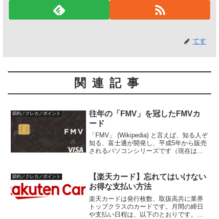
てす
関連記事
往年の「FMV」を冠したFMVカ
節約／クレカ／ポイント
ード
「FMV」 (Wikipedia) と言えば、知る人ぞ
知る、富士通が開発し、平成5年から販売
されるパソコンシリーズです（現在は富
士通クライアントコンピューティング
（企業サイト））。FMVは、富士通では
じめてDOS/V (Wikipedia)...
【楽天カード】忘れてはいけない
節約／クレカ／ポイント
お得な支払い方法
楽天カードは発行枚数、取扱高共に業界
トップクラスのカードです。月間の締日
や支払い日程は、以下のとおりです。締