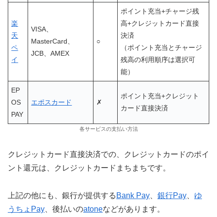
ポイント充当
+
チャージ残
楽
高
+
クレジットカード直接
VISA、
天
決済
MasterCard、
○
ペ
（ポイント充当とチャージ
JCB、AMEX
イ
残高の利用順序は選択可
能）
EP
ポイント充当
+
クレジット
OS
エポスカード
✗
カード直接決済
PAY
各サービスの支払い方法
クレジットカード直接決済での、クレジットカードのポイ
ント還元は、クレジットカードまちまちです。
上記の他にも、銀行が提供する
Bank Pay
、
銀行Pay
、
ゆ
うちょPay
、後払いの
atone
などがあります。