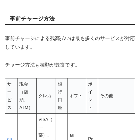
事前チャージ方法
事前チャージによる残高払いは最も多くのサービスが対応
しています。
チャージ方法も種類が豊富です。
サ
現金
銀
ポ
ー
（店
行
イ
クレカ
ギフト
その他
ビ
頭、
口
ン
ス
ATM）
座
ト
VISA（
一
部）、
au
au
Po