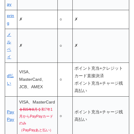
ay
prin
✗
○
✗
g
メ
ル
✗
○
✗
ペ
イ
ポイント充当
+
クレジット
VISA、
d払
カード直接決済
MasterCard、
○
い
ポイント充当
+
チャージ残
JCB、AMEX
高払い
VISA、MasterCard
令和5年8月
令和7年1
Pay
ポイント充当
+
チャージ残
○
月からPayPayカード
Pay
高払い
のみ
（PayPayあと払い）