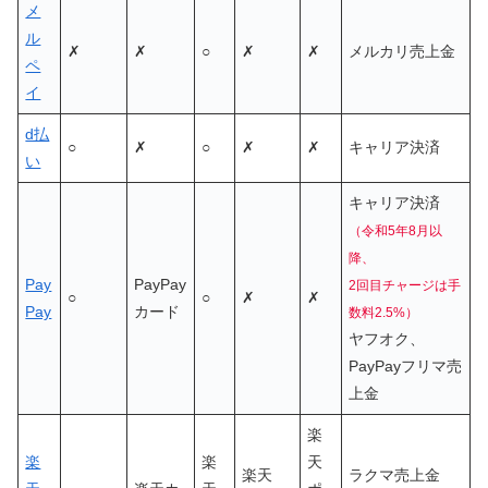
メ
ル
✗
✗
○
✗
✗
メルカリ売上金
ペ
イ
d払
○
✗
○
✗
✗
キャリア決済
い
キャリア決済
（令和5年8月以
降、
Pay
PayPay
2回目チャージは手
○
○
✗
✗
Pay
カード
数料2.5%）
ヤフオク、
PayPayフリマ売
上金
楽
楽
楽
天
楽天
ラクマ売上金