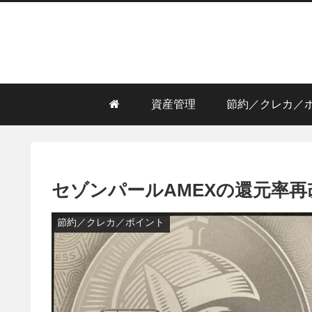
資産管理
節約／クレカ／
セゾンパールAMEXの還元率再
節約／クレカ／ポイント