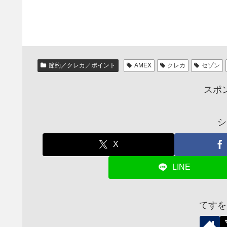
節約／クレカ／ポイント
AMEX
クレカ
セゾン
スポ
シ
X
LINE
てすを