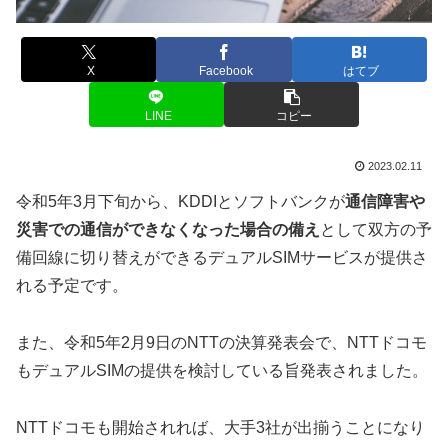
X
Facebook
はてブ
LINE
コピー
2023.02.11
令和5年3月下旬から、KDDIとソフトバンクが
通信障害や
災害での通信ができなくなった場合の備え
として双方の予
備回線に切り替えができるデュアルSIMサービスが提供さ
れる予定です。
また、令和5年2月9日のNTTの決算発表会で、NTTドコモ
もデュアルSIMの提供を検討している旨発表されました。
NTTドコモも開始されれば、大手3社が出揃うことになり