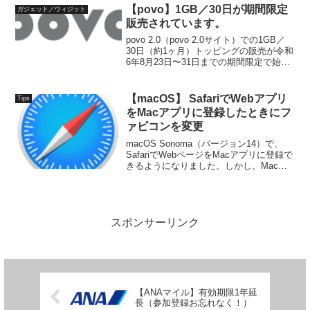
円7日間（12回分）9,834円常設の...
【povo】1GB／30日が期間限定
ガジェット／ウィジット
販売されています。
povo 2.0（povo 2.0サイト）での1GB／
30日（約1ヶ月）トッピングの販売が令和
6年8月23日〜31日までの期間限定で始ま
りました。ほぼ定例化されている（と思
っている）12GB／365日（1年）と比較す
ると以下のようになります...
【macOS】 SafariでWebアプリ
Tips
をMacアプリに登録したときにフ
ァビコンを変更
macOS Sonoma（バージョン14）で、
SafariでWebページをMacアプリに登録で
きるようになりました。しかし、Macア
プリで登録されるアイコンが、ページ指
定のファビコンではなく、ドメインデフ
ォルトのファビコンになるようです。
関...
スポンサーリンク
【ANAマイル】有効期限1年延
長（参加登録お忘れなく！）