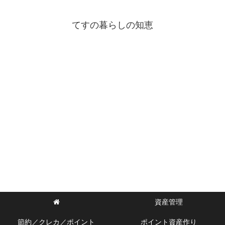
てすの暮らしの知恵
資産管理
節約／クレカ／ポイント
ポイント資産作り