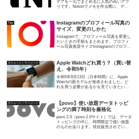
デアを一元でまとめるに人気の高いアプ
リです。Notionでメモを作る際に、デー
タベースの表では重いが、かんたんに比
較まとめの表などを作りたいときには、
シンプルテーブルを利用する方法があり
Instagramのプロフィール写真の
Tips
ます。シンプ...
サイズ、変更のしかた
Instagramで、プロフィール写真を変更し
たいときの手順をまとめます。プロフィ
ール写真推奨サイズInstagramのプロフィ
ール写真は、150✕150ピクセルが最適で
す。このサイズから、円形で表示されま
す、このため、画像は四隅を切っても...
Apple Watchどれ買う？（買い替
ガジェット／ウィジット
え、令和5年）
令和5年9月13日（日本時間）に、Apple
Watchの新モデルが発表されました。ど
れを買う必要があるかを見ていきたいと
思います。新しいApple Watchの概要新た
に発表されたApple WatchはUltra 2、
Series 9の...
【povo】使い放題データトッピ
ガジェット／ウィジット
ングの満了時刻を厳格化
povo 2.0（povo 2.0サイト）では、データ
トッピングの中に、時間限定で使い放題
のものがあります。現在販売されてい
る、常設の使い放題トッピングは以下の
とおりです。期間料金（税込）24時間330