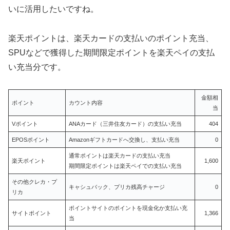
いに活用したいですね。
楽天ポイントは、楽天カードの支払いのポイント充当、
SPUなどで獲得した期間限定ポイントを楽天ペイの支払
い充当分です。
金額相
ポイント
カウント内容
当
Vポイント
ANAカード（三井住友カード）の支払い充当
404
EPOSポイント
Amazonギフトカードへ交換し、支払い充当
0
通常ポイントは楽天カードの支払い充当
楽天ポイント
1,600
期間限定ポイントは楽天ペイでの支払い充当
その他クレカ・プ
キャシュバック、プリカ残高チャージ
0
リカ
ポイントサイトのポイントを現金化か支払い充
サイトポイント
1,366
当