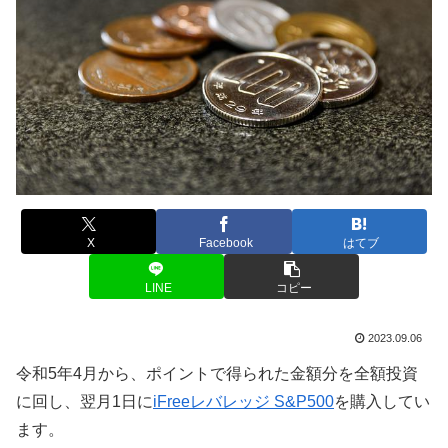
X
Facebook
はてブ
LINE
コピー
2023.09.06
令和5年4月から、ポイントで得られた金額分を全額投資
に回し、翌月1日に
iFreeレバレッジ S&P500
を購入してい
ます。