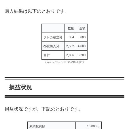
購入結果は以下のとおりです。
数量
金額
クレカ積立分
334
600
都度購入分
2,562
4,600
合計
2,896
5,200
iFreeレバレッジ S&P購入状況
損益状況
損益状況ですが、下記のとおりです。
累積投資額
16.000円