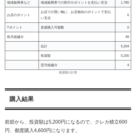
地域振興券など
地域振興券での割引やポイントを支払い充当
1,780
お店での買い物に、お店独自のポイントで支払
お店のポイント
6
い充当
Tポイント
直接購入可能数
0
前月繰越分
48
合計
5,204
投資額
5,200
翌月繰越分
4
投資額の計算
購入結果
前節から、投資額は5,200円になるので、クレカ積立600
円、都度購入4,600円になります。