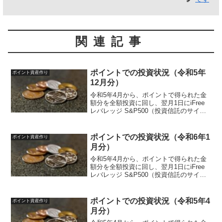
関連記事
ポイントでの投資状況（令和5年
ポイント資産作り
12月分）
令和5年4月から、ポイントで得られた金
額分を全額投資に回し、翌月1日にiFree
レバレッジ S&P500（投資信託のサイ
ト）を購入しています。投資ルールは以
下のように決めています。投資先iFreeレ
バレッジ S&P500対象ポイント楽天ポ
ポイントでの投資状況（令和6年1
ポイント資産作り
イ...
月分）
令和5年4月から、ポイントで得られた金
額分を全額投資に回し、翌月1日にiFree
レバレッジ S&P500（投資信託のサイ
ト）を購入しています。投資ルールは以
下のように決めています。投資先iFreeレ
バレッジ S&P500対象ポイント楽天ポ
ポイントでの投資状況（令和5年4
ポイント資産作り
イ...
月分）