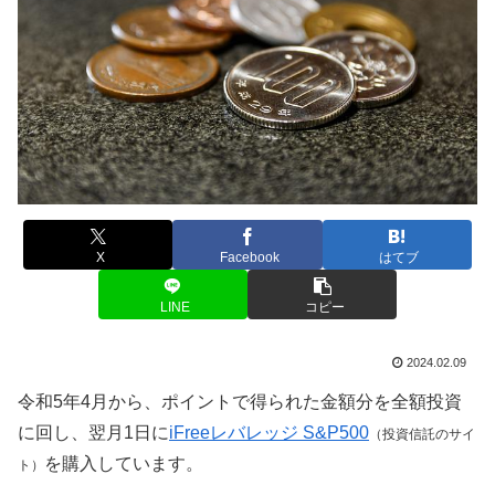
X
Facebook
はてブ
LINE
コピー
2024.02.09
令和5年4月から、ポイントで得られた金額分を全額投資
に回し、翌月1日に
iFreeレバレッジ S&P500
（投資信託のサイ
を購入しています。
ト）