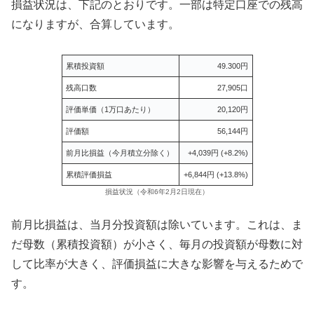
損益状況は、下記のとおりです。一部は特定口座での残高
になりますが、合算しています。
累積投資額
49.300円
残高口数
27,905口
評価単価（1万口あたり）
20,120円
評価額
56,144円
前月比損益（今月積立分除く）
+4,039円 (+8.2%)
累積評価損益
+6,844円 (+13.8%)
損益状況（令和6年2月2日現在）
前月比損益は、当月分投資額は除いています。これは、ま
だ母数（累積投資額）が小さく、毎月の投資額が母数に対
して比率が大きく、評価損益に大きな影響を与えるためで
す。