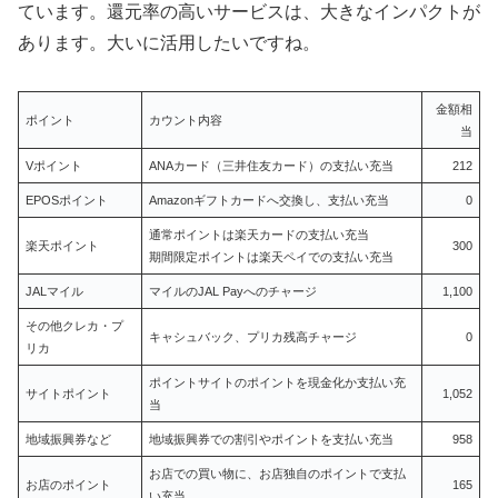
ています。還元率の高いサービスは、大きなインパクトが
あります。大いに活用したいですね。
金額相
ポイント
カウント内容
当
Vポイント
ANAカード（三井住友カード）の支払い充当
212
EPOSポイント
Amazonギフトカードへ交換し、支払い充当
0
通常ポイントは楽天カードの支払い充当
楽天ポイント
300
期間限定ポイントは楽天ペイでの支払い充当
JALマイル
マイルのJAL Payへのチャージ
1,100
その他クレカ・プ
キャシュバック、プリカ残高チャージ
0
リカ
ポイントサイトのポイントを現金化か支払い充
サイトポイント
1,052
当
地域振興券など
地域振興券での割引やポイントを支払い充当
958
お店での買い物に、お店独自のポイントで支払
お店のポイント
165
い充当