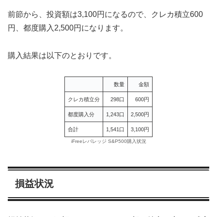
前節から、投資額は3,100円になるので、クレカ積立600
円、都度購入2,500円になります。
購入結果は以下のとおりです。
数量
金額
クレカ積立分
298口
600円
都度購入分
1,243口
2,500円
合計
1,541口
3,100円
iFreeレバレッジ S&P500購入状況
損益状況