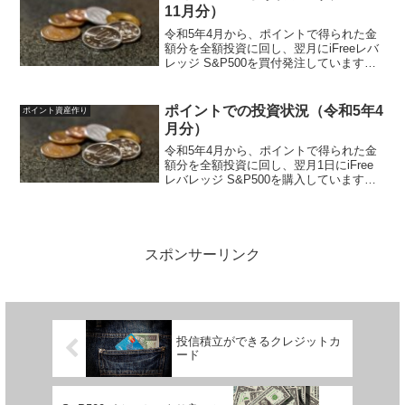
ト...
11月分）
令和5年4月から、ポイントで得られた金
額分を全額投資に回し、翌月にiFreeレバ
レッジ S&P500を買付発注しています。
投資ルールは以下のように決めていま
す。投資先iFreeレバレッジ S&P500対象
ポイント楽天ポイント、ポイントサイ
ポイントでの投資状況（令和5年4
ポイント資産作り
ト...
月分）
令和5年4月から、ポイントで得られた金
額分を全額投資に回し、翌月1日にiFree
レバレッジ S&P500を購入しています。
今回は1回目の購入になります。投資ルー
ルは以下のように決めています。投資先
iFreeレバレッジ S&P500対象ポイン...
スポンサーリンク
投信積立ができるクレジットカ
ード