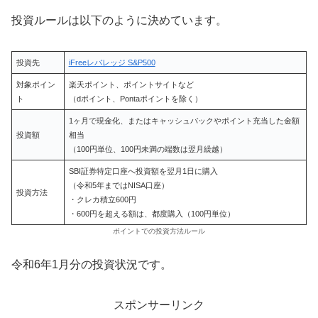
投資ルールは以下のように決めています。
投資先
iFreeレバレッジ S&P500
対象ポイン
楽天ポイント、ポイントサイトなど
ト
（dポイント、Pontaポイントを除く）
1ヶ月で現金化、またはキャッシュバックやポイント充当した金額
投資額
相当
（100円単位、100円未満の端数は翌月繰越）
SBI証券特定口座へ投資額を翌月1日に購入
（令和5年まではNISA口座）
投資方法
・クレカ積立600円
・600円を超える額は、都度購入（100円単位）
ポイントでの投資方法ルール
令和6年1月分の投資状況です。
スポンサーリンク