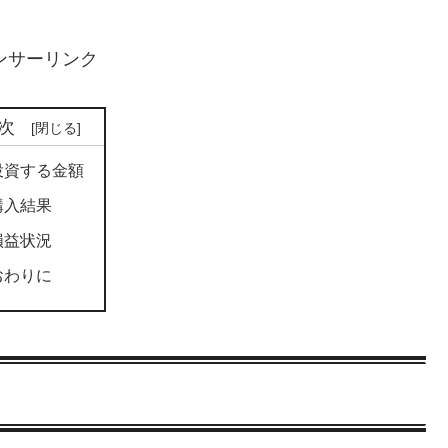
ンサーリンク
次
投資する金額
購入結果
損益状況
おわりに