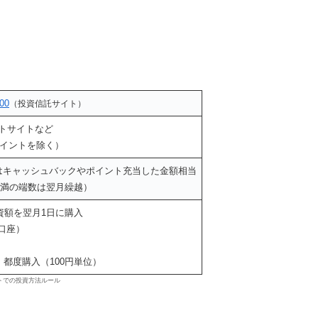
。
00
（投資信託サイト）
トサイトなど
aポイントを除く）
はキャッシュバックやポイント充当した金額相当
円未満の端数は翌月繰越）
資額を翌月1日に購入
A口座）
、都度購入（100円単位）
トでの投資方法ルール