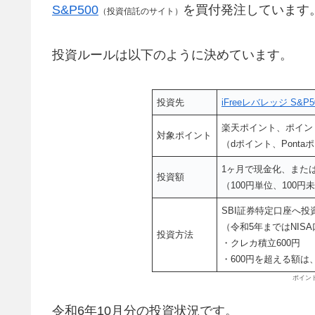
S&P500
を買付発注しています
（投資信託のサイト）
投資ルールは以下のように決めています。
投資先
iFreeレバレッジ S&P5
楽天ポイント、ポイン
対象ポイント
（dポイント、Pont
1ヶ月で現金化、また
投資額
（100円単位、100
SBI証券特定口座へ投
（令和5年まではNIS
投資方法
・クレカ積立600円
・600円を超える額は
ポイン
令和6年10月分の投資状況です。