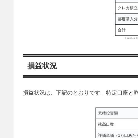
クレカ積立
都度購入分
合計
iFreeレ
損益状況
損益状況は、下記のとおりです。特定口座と昨
累積投資額
残高口数
評価単価（1万口あた