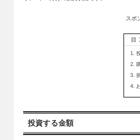
スポ
目
投資する金額