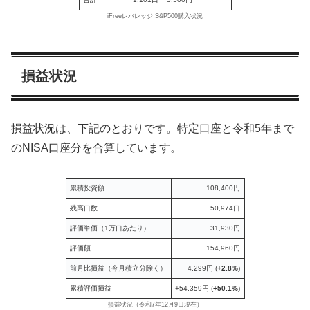
iFreeレバレッジ S&P500購入状況
損益状況
損益状況は、下記のとおりです。特定口座と令和5年まで
のNISA口座分を合算しています。
累積投資額
108,400円
残高口数
50,974口
評価単価（1万口あたり）
31,930円
評価額
154,960円
前月比損益（今月積立分除く）
4,299円 (
+2.8%
)
累積評価損益
+54,359円 (
+50.1%
)
損益状況（令和7年12月9日現在）