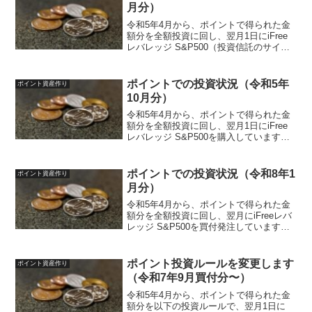
月分）
令和5年4月から、ポイントで得られた金
額分を全額投資に回し、翌月1日にiFree
レバレッジ S&P500（投資信託のサイ
ト）を買付発注しています。投資ルール
は以下のように決めています。投資先
iFreeレバレッジ S&P500（投資信託サイ
ポイントでの投資状況（令和5年
ポイント資産作り
ト...
10月分）
令和5年4月から、ポイントで得られた金
額分を全額投資に回し、翌月1日にiFree
レバレッジ S&P500を購入しています。
投資ルールは以下のように決めていま
す。投資先iFreeレバレッジ S&P500対象
ポイント楽天ポイント、ポイントサイ
ポイントでの投資状況（令和8年1
ポイント資産作り
ト...
月分）
令和5年4月から、ポイントで得られた金
額分を全額投資に回し、翌月にiFreeレバ
レッジ S&P500を買付発注しています。
投資ルールは以下のように決めていま
す。投資先iFreeレバレッジ S&P500対象
ポイント楽天ポイント、ポイントサイ
ポイント投資ルールを変更します
ポイント資産作り
ト...
（令和7年9月買付分〜）
令和5年4月から、ポイントで得られた金
額分を以下の投資ルールで、翌月1日に