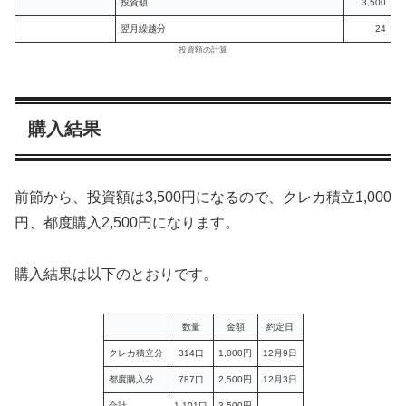
投資額
3,500
翌月繰越分
24
投資額の計算
購入結果
前節から、投資額は3,500円になるので、クレカ積立1,000
円、都度購入2,500円になります。
購入結果は以下のとおりです。
数量
金額
約定日
クレカ積立分
314口
1,000円
12月9日
都度購入分
787口
2,500円
12月3日
合計
1,101口
3,500円