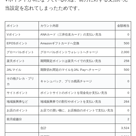
当設定を忘れてしまったためです。
ポイント
カウント内容
金額相当
Vポイント
ANAカード（三井住友カード）の支払い充当
0
EPOSポイント
Amazonギフトカードへ交換
500
グローバルポイント
グローバルポイントウォレットへチャージ
2,000
楽天ポイント
期間限定ポイントは楽天ペイでの支払い充当
258
JALマイル
期限切れ間近のマイルをJAL Payへチャージ
500
その他クレカ・プリ
キャシュバック、プリカ残高チャージ
0
カ
サイトポイント
ポイントサイトのポイントを現金化か支払い充当
0
地域振興券など
地域振興券での割引やポイントを支払い充当
264
お店のポイント
お店での買い物に、お店独自のポイントで支払い充当
0
前月繰越分
2
合計
3,524