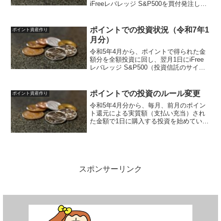
iFreeレバレッジ S&P500を買付発注して
います。投資先iFreeレバレッジ S&P500
対象ポイント楽天ポイント、ポイントサ
イトなど（dポイント、Pontaポ...
ポイントでの投資状況（令和7年1
ポイント資産作り
月分）
令和5年4月から、ポイントで得られた金
額分を全額投資に回し、翌月1日にiFree
レバレッジ S&P500（投資信託のサイ
ト）を買付発注しています。投資ルール
は以下のように決めています。投資先
iFreeレバレッジ S&P500（投資信託サイ
ポイントでの投資のルール変更
ポイント資産作り
ト...
令和5年4月分から、毎月、前月のポイン
ト還元による実質額（支払い充当）され
た金額で1日に購入する投資を始めていま
す。投資ルールは以下の通りでした。投
資先iFreeレバレッジ S&P500対象ポイン
ト楽天ポイント、ポイントサイトなど（d
ポイン...
スポンサーリンク