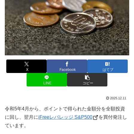
X
Facebook
はてブ
LINE
コピー
2025.12.11
令和5年4月から、ポイントで得られた金額分を全額投資
に回し、翌月に
iFreeレバレッジ S&P500
を買付発注し
ています。