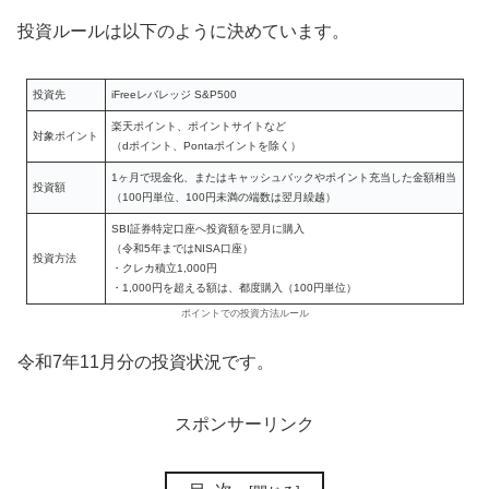
投資ルールは以下のように決めています。
投資先
iFreeレバレッジ S&P500
楽天ポイント、ポイントサイトなど
対象ポイント
（dポイント、Pontaポイントを除く）
1ヶ月で現金化、またはキャッシュバックやポイント充当した金額相当
投資額
（100円単位、100円未満の端数は翌月繰越）
SBI証券特定口座へ投資額を翌月に購入
（令和5年まではNISA口座）
投資方法
・クレカ積立1,000円
・1,000円を超える額は、都度購入（100円単位）
ポイントでの投資方法ルール
令和7年11月分の投資状況です。
スポンサーリンク