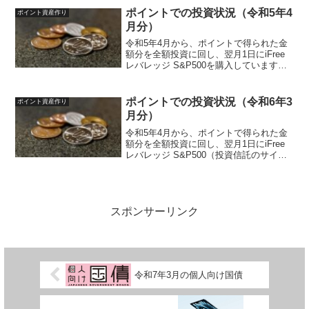
バレッジ S&P500（投資信託サイト）
ポイントでの投資状況（令和5年4
ポイント資産作り
対...
月分）
令和5年4月から、ポイントで得られた金
額分を全額投資に回し、翌月1日にiFree
レバレッジ S&P500を購入しています。
今回は1回目の購入になります。投資ルー
ルは以下のように決めています。投資先
iFreeレバレッジ S&P500対象ポイン...
ポイントでの投資状況（令和6年3
ポイント資産作り
月分）
令和5年4月から、ポイントで得られた金
額分を全額投資に回し、翌月1日にiFree
レバレッジ S&P500（投資信託のサイ
ト）を買付発注しています。投資ルール
は以下のように決めています。投資先
iFreeレバレッジ S&P500（投資信託サイ
ト...
スポンサーリンク
令和7年3月の個人向け国債