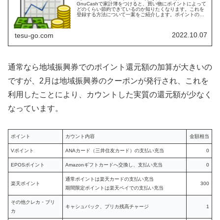
GnuCashで家計簿をつけると、買い物にポイントによって
どのくらい節約できているのか知りたくなります。これを
登録する方法について一案をご紹介します。ポイントの管
理方法ポイントの登録にはいろいろな方法があると思いま
す。ポイントが付与されたタ...
2022.10.07
tesu-go.com
通常なら地域振興券でのポイント還元額の加算が大きいの
ですが、2月は地域振興券のクーポンが発行され、これを
利用したことにより、カウントした実質の還元額が少なく
なっています。
ポイント
カウント内容
金額相当
Vポイント
ANAカード（三井住友カード）の支払い充当
0
EPOSポイント
Amazonギフトカードへ交換し、支払い充当
0
通常ポイントは楽天カードの支払い充当
楽天ポイント
300
期間限定ポイントは楽天ペイでの支払い充当
その他クレカ・プリ
キャシュバック、プリカ残高チャージ
1
カ