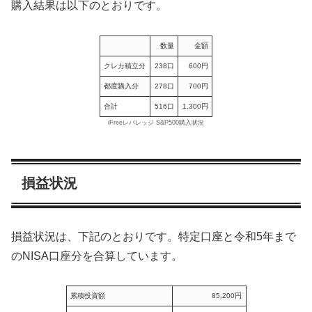
購入結果は以下のとおりです。
数量
金額
クレカ積立分
238口
600円
都度購入分
278口
700円
合計
516口
1,300円
iFreeレバレッジ S&P500購入状況
損益状況
損益状況は、下記のとおりです。特定口座と令和5年まで
のNISA口座分を合算しています。
累積投資額
85,200円