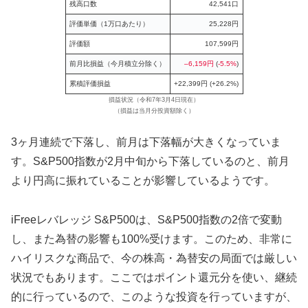
残高口数
42,541口
評価単価（1万口あたり）
25,228円
評価額
107,599円
前月比損益（今月積立分除く）
–6,159円
(
-5.5%
)
累積評価損益
+22,399円 (+26.2%)
損益状況（令和7年3月4日現在）
（損益は当月分投資額除く）
3ヶ月連続で下落し、前月は下落幅が大きくなっていま
す。S&P500指数が2月中旬から下落しているのと、前月
より円高に振れていることが影響しているようです。
iFreeレバレッジ S&P500は、S&P500指数の2倍で変動
し、また為替の影響も100%受けます。このため、非常に
ハイリスクな商品で、今の株高・為替安の局面では厳しい
状況でもあります。ここではポイント還元分を使い、継続
的に行っているので、このような投資を行っていますが、