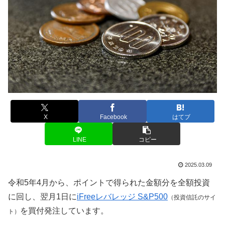
X
Facebook
はてブ
LINE
コピー
2025.03.09
令和5年4月から、ポイントで得られた金額分を全額投資
に回し、翌月1日に
iFreeレバレッジ S&P500
（投資信託のサイ
を買付発注しています。
ト）