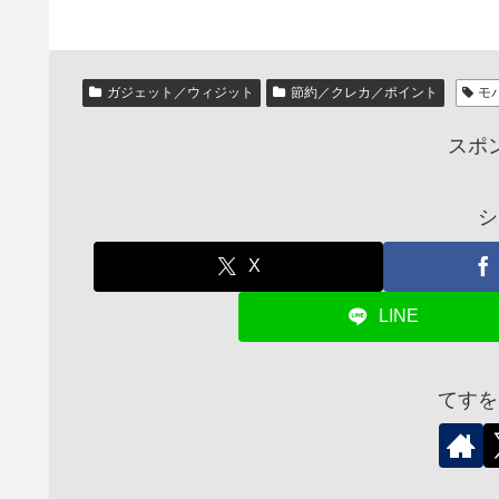
ガジェット／ウィジット
節約／クレカ／ポイント
モ
スポ
シ
X
LINE
てすを