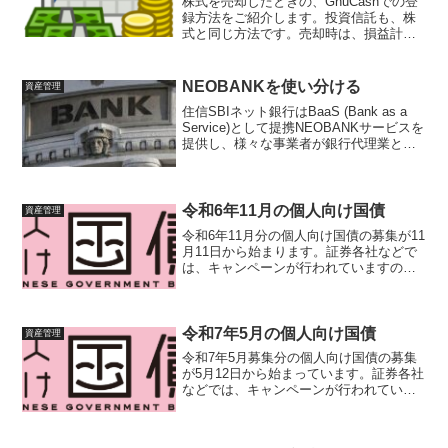
株式を売却したときの、GnuCashでの登
録方法をご紹介します。投資信託も、株
式と同じ方法です。売却時は、損益計算
が必要なので、購入時と違い、少々複雑
で面倒です。以下の手順で行います。売
買損益を計算するGnuCashへ売却を記録
NEOBANKを使い分ける
資産管理
する詳しく見...
住信SBIネット銀行はBaaS (Bank as a
Service)として提携NEOBANKサービスを
提供し、様々な事業者が銀行代理業とし
て銀行サービスを提供しています。この
サービス、併用して利用できるため、使
い分けについて考えていきます...
令和6年11月の個人向け国債
資産管理
令和6年11月分の個人向け国債の募集が11
月11日から始まります。証券各社などで
は、キャンペーンが行われていますの
で、内容を比較してまとめました。個人
向け国債募集内容（令和6年11月）令和6
年11月期の個人向け国債（財務省サイ
ト）は、令和6...
令和7年5月の個人向け国債
資産管理
令和7年5月募集分の個人向け国債の募集
が5月12日から始まっています。証券各社
などでは、キャンペーンが行われていま
すので、内容を比較してまとめました。
個人向け国債募集内容（令和7年4月）令
和7年5月募集の個人向け国債（財務省サ