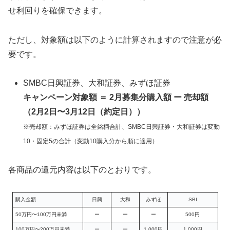
せ利回りを確保できます。
ただし、対象額は以下のように計算されますので注意が必
要です。
SMBC日興証券、大和証券、みずほ証券
キャンペーン対象額 ＝ 2月募集分購入額 ー 売却額
（2月2日〜3月12日（約定日））
※売却額：みずほ証券は全銘柄合計、SMBC日興証券・大和証券は変動
10・固定5の合計（変動10購入分から順に適用）
各商品の還元内容は以下のとおりです。
購入金額
日興
大和
みずほ
SBI
50万円〜100万円未満
ー
ー
ー
500円
100万円〜200万円未満
ー
ー
1,000円
1,000円