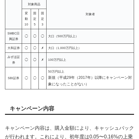
対象商品
変
固
固
対象者
動
定
定
10
5
3
SMBC日
◯
◯
◯
大口（500万円以上）
興証券
大和証券
◯
◯
✗
大口（1,000万円以上）
みずほ証
◯
◯
✗
100万円以上
券
50万円以上
新規（平成29年（2017年）以降にキャンペーン対
SBI証券
◯
◯
◯
象になったことがない）
キャンペーン内容
キャンペーン内容は、購入金額により、キャッシュバック
が行われます。これにより、初年度は0.05〜0.16%の上乗