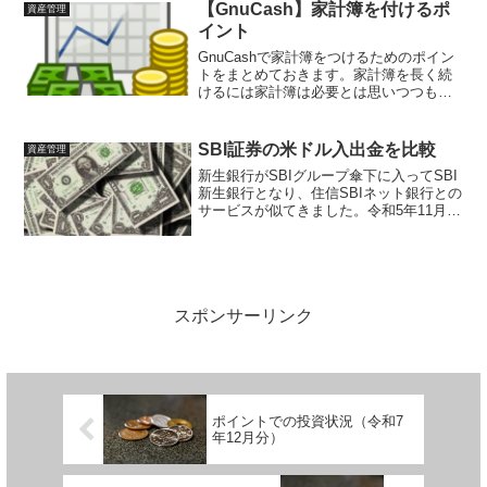
イト）は、募集...
【GnuCash】家計簿を付けるポ
資産管理
イント
GnuCashで家計簿をつけるためのポイン
トをまとめておきます。家計簿を長く続
けるには家計簿は必要とは思いつつも、
いちいち記帳するのが面倒で、長く続か
ないことも多いです。その一因として
は、初めた頃は、最初からきっちり詳細
SBI証券の米ドル入出金を比較
資産管理
をつけようと意気込み...
新生銀行がSBIグループ傘下に入ってSBI
新生銀行となり、住信SBIネット銀行との
サービスが似てきました。令和5年11月17
日からSBI証券でSBI新生銀行との外貨入
出金ができるようになりました。従来か
ら住信SBIネット銀行との外貨入出金が...
スポンサーリンク
ポイントでの投資状況（令和7
年12月分）