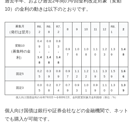
過去半年、および過去2年間の今回金利改定対象（変動
10）の金利の動きは以下のとおりです。
募集月
R6.
R6.
R7.
R8.
8
9
10
11
12
2
（発行は翌月）
2
8
2
1
0.4
0.6
0.8
変動10
9
1
3
0.9
1.0
1.0
1.1
1.2
1.3
1.4
（募集時の金
↓
↓
↓
7
6
8
0
3
9
8
利）
1.4
1.4
1.4
8
8
8
0,2
0.3
0.8
0.9
1.1
1.2
1.1
1.3
1.5
1.6
固定5
5
9
9
7
2
2
9
5
9
6
0.0
0.2
0.7
0.7
0.9
1.0
0.9
1.1
1.3
1.3
固定3
5
8
4
9
3
1
9
0
0
9
個人向け国債金利の令和7年8月〜令和8年2月、金利変更対象月金利推移（単位：%）
個人向け国債は銀行や証券会社などの金融機関で、ネット
でも購入が可能です。