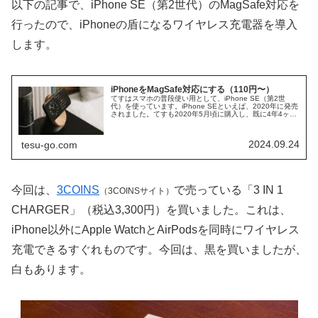
以下の記事で、iPhone SE（第2世代）のMagSafe対応を
行ったので、iPhoneの盾になるワイヤレス充電器を導入
します。
iPhoneをMagSafe対応にする（110円〜）
てすはスマホの普段使い用として、iPhone SE（第2世
代）を使っています。iPhone SEといえば、2020年に発売
されました。てすも2020年5月頃に購入し、既に4年4ヶ月
が経ちました。そろそろケースに両面テープ貼り付けのカ
ードケー...
2024.09.24
tesu-go.com
今回は、
3COINS
で売っている「3 IN 1
（3COINSサイト）
CHARGER」（税込3,300円）を買いました。これは、
iPhone以外にApple WatchとAirPodsを同時にワイヤレス
充電できるすぐれものです。今回は、黒を買いましたが、
白もあります。