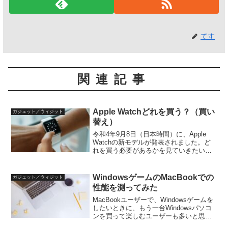
てす
関連記事
Apple Watchどれを買う？（買い
ガジェット／ウィジット
替え）
令和4年9月8日（日本時間）に、Apple
Watchの新モデルが発表されました。ど
れを買う必要があるかを見ていきたいと
思います。新しいApple Watchの概要新た
に発表されたApple WatchはApple Watch
Ultra、...
WindowsゲームのMacBookでの
ガジェット／ウィジット
性能を測ってみた
MacBookユーザーで、Windowsゲームを
したいときに、もう一台Windowsパソコ
ンを買って楽しむユーザーも多いと思い
ます。しかし、もう一台パソコンを買う