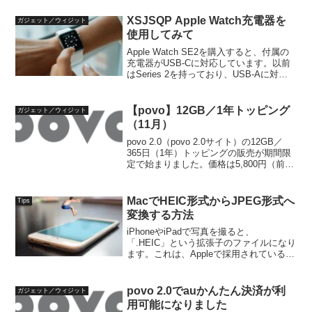
のも嫌なので、できれば、MacBookで遊
びたいという欲求も出てきます。最
XSJSQP Apple Watch充電器を
ガジェット／ウィジット
近、...
使用してみて
Apple Watch SE2を購入すると、付属の
充電器がUSB-Cに対応しています。以前
はSeries 2を持っており、USB-Aに対応
していたので、使用している電源アダプ
タもUSB-Aに対応しており、SE2ではそ
のまま利用できず、USB...
【povo】12GB／1年トッピング
ガジェット／ウィジット
（11月）
povo 2.0（povo 2.0サイト）の12GB／
365日（1年）トッピングの販売が期間限
定で始まりました。価格は5,800円（前回
と同じ）で、令和6年11月14日 9:30まで
です。以下の記事での定例化がまだ継続
されていますね。以下は...
MacでHEIC形式からJPEG形式へ
Tips
変換する方法
iPhoneやiPadで写真を撮ると、
「.HEIC」という拡張子のファイルになり
ます。これは、Appleで採用されている、
「High Efficiency Image File (HEIF)」と
呼ばれる圧縮方法で、高画質データを小
さくできる...
povo 2.0でauかんたん決済が利
ガジェット／ウィジット
用可能になりました