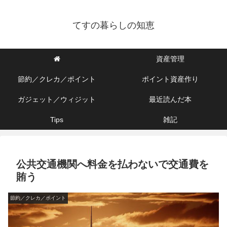
てすの暮らしの知恵
資産管理
節約／クレカ／ポイント
ポイント資産作り
ガジェット／ウィジット
最近読んだ本
Tips
雑記
公共交通機関へ料金を払わないで交通費を
賄う
節約／クレカ／ポイント