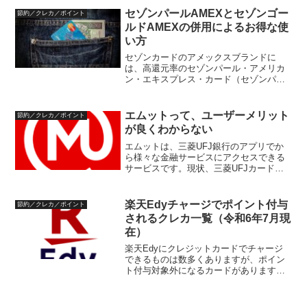
るJAL PayとANA Payの利用環境をま...
セゾンパールAMEXとセゾンゴー
節約／クレカ／ポイント
ルドAMEXの併用によるお得な使
い方
セゾンカードのアメックスブランドに
は、高還元率のセゾンパール・アメリカ
ン・エキスプレス・カード（セゾンパー
ルAMEX）があります。11月から、セゾ
ンパールAMEXのポイント還元率が改定
されるので、セゾンゴールド・アメリカ
エムットって、ユーザーメリット
節約／クレカ／ポイント
ン・エキスプレス・カ...
が良くわからない
エムットは、三菱UFJ銀行のアプリでか
ら様々な金融サービスにアクセスできる
サービスです。現状、三菱UFJカード、
COIN+、三菱UFJeスマート証券（旧auカ
ブコム証券）、WealthNavi for 三菱UFJ銀
行に対応しています。しかし...
楽天Edyチャージでポイント付与
節約／クレカ／ポイント
されるクレカ一覧（令和6年7月現
在）
楽天Edyにクレジットカードでチャージ
できるものは数多くありますが、ポイン
ト付与対象外になるカードがあります。
以前、以下に楽天Edyチャージでポイン
ト付与されるクレカをまとめています
が、対象外となるカードも増えてきてい