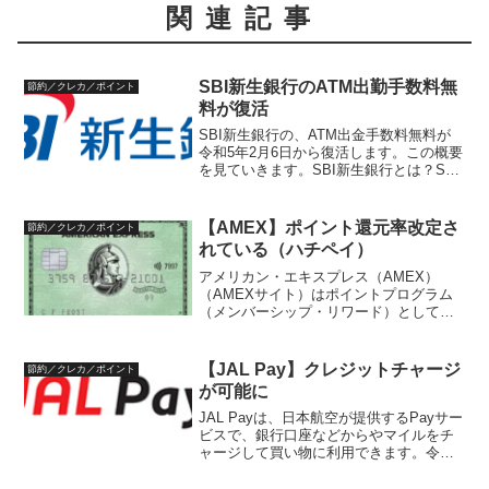
関連記事
SBI新生銀行のATM出勤手数料無
節約／クレカ／ポイント
料が復活
SBI新生銀行の、ATM出金手数料無料が
令和5年2月6日から復活します。この概要
を見ていきます。SBI新生銀行とは？SBI
新生銀行は、元々、日本長期信用銀行
（長銀）が昭和63年（1998年）にバブル
崩壊の影響で倒産し、一部国有化されま
【AMEX】ポイント還元率改定さ
節約／クレカ／ポイント
した。...
れている（ハチペイ）
アメリカン・エキスプレス（AMEX）
（AMEXサイト）はポイントプログラム
（メンバーシップ・リワード）として提
供しています。ポイント還元は、通常、
決済ごとに通常100円につき1ポイント加
算されます。しかし、中には公共料金や
【JAL Pay】クレジットチャージ
節約／クレカ／ポイント
税金、電子マネーチ...
が可能に
JAL Payは、日本航空が提供するPayサー
ビスで、銀行口座などからやマイルをチ
ャージして買い物に利用できます。令和6
年4月2日により、クレジットカードでの
チャージが可能になりました。これによ