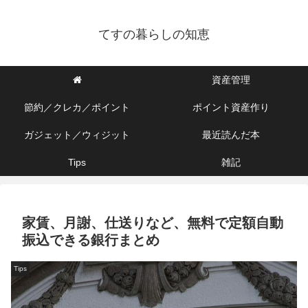
てすの暮らしの知恵
資産管理
節約／クレカ／ポイント
ポイント資産作り
ガジェット／ウィジット
最近読んだ本
Tips
雑記
家賃、月謝、仕送りなど、無料で定額自動
振込できる銀行まとめ
Tips