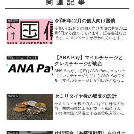
関連記事
令和6年12月の個人向け国債
資産管理
令和6年12月分の個人向け国債の募集が12
月5日から始まっています。証券各社など
では、キャンペーンが行われていますの
で、内容を比較してまとめました。個人
向け国債募集内容（令和6年12月）令和6
年12月期の個人向け国債（財務省サイ
ト）は、令和...
【ANA Pay】マイルチャージと
節約／クレカ／ポイント
クレカチャージが統合
ANA Payが、従来はANA Payキャッシュ
（クレカチャージなど）とANA Payマイ
ル（マイルチャージ）が別口座となって
おり、1回の決済で併用できませんでした
が、令和7年1月28日からこれらが統合さ
れ、ANA Pay残高として一括管理...
セミリタイヤ後の収支の設計
資産管理
セミリタイヤ後の収入には主に株式の配
当、株式売買による利益、不動産収入、
その他太陽光発電による売電収入等が中
心になると思います。セミリタイヤでき
ているのは、それなりに資産を持ってい
て、その資産からの収入があることだと
思いますので、資産からの...
仕組預金（為替連動型）を自作す
資産管理