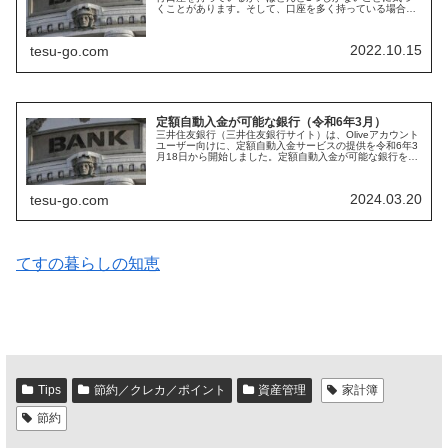
くことがあります。そして、口座を多く持っている場合
は、各口座に小金がバラバラと残高がある感じになってい
ることが多いです。これらをま...
2022.10.15
tesu-go.com
定額自動入金が可能な銀行（令和6年3月）
三井住友銀行（三井住友銀行サイト）は、Oliveアカウント
ユーザー向けに、定額自動入金サービスの提供を令和6年3
月18日から開始しました。定額自動入金が可能な銀行をま
とておきます。定額自動入金とは定額自動入金とは、他の
銀行口座から毎月一定額...
2024.03.20
tesu-go.com
てすの暮らしの知恵
Tips
節約／クレカ／ポイント
資産管理
家計簿
節約