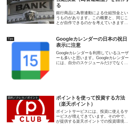
る
銀行商品に為替連動による仕組預金とい
うものがあります。この概要と、同じこ
とが自作できるのかを考えていきます。
仕組預金（為替連動型）銀行により商品
名が異なりますが、仕組預金として、為
替の変動により、満期時の受取通貨が異
Googleカレンダーの日本の祝日
Tips
なるが、通常より多くの利...
表示に注意
Googleカレンダーを利用しているユーザ
ーも多いと思います。Googleカレンダー
には、自分のスケジュールだけでなく、
公開されている他のカレンダーも登録・
表示が可能です。この中で、「日本の祝
日」というものがあります。てすも利用
しているので...
ポイントを使って投資する方法
節約／クレカ／ポイント
（楽天ポイント）
ポイントサービスには、投資に使えるサ
ービスが増えてきています。その中で、
が提供する楽天ポイントでの投資環境に
ついてまとめます。楽天ポイントで投資
できるサービス楽天ポイントを使って投
資できるサービスは、3つあります。ポイ