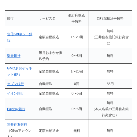
他行宛振込
銀行
サービス名
自行宛振込手数料
手数料
無料
住信SBIネット銀
定額自動振込
1〜20回
（三井住友信託銀行宛含
行
む）
毎月おまかせ振
楽天銀行
0〜5回
無料
込予約
GMOあおぞらネ
定額自動振込
1〜20回
無料
ット銀行
セブン銀行
自動振込
0回
55円
イオン銀行
定額自動振込
0〜5回
無料
無料
PayPay銀行
自動振込
0〜5回
（本人名義の三井住友銀
行宛含む）
三井住友銀行
（Oliveアカウン
定額自動送金
無料
無料
ト）