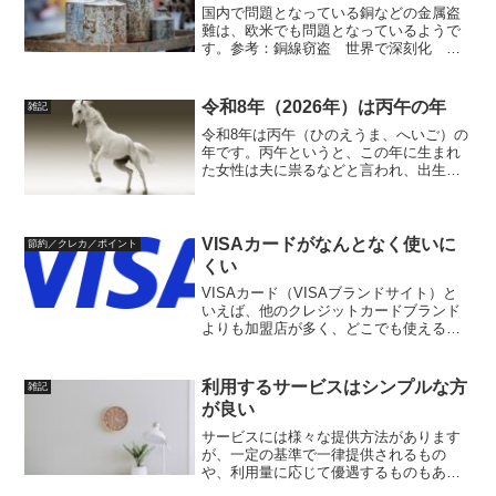
国内で問題となっている銅などの金属盗
難は、欧米でも問題となっているようで
す。参考：銅線窃盗 世界で深刻化 欧
州では電車の遅れに停電、マンホール消
失、教会の屋根まで… - 産経ニュース
(sankei.com)特に人目につきにくい山中
令和8年（2026年）は丙午の年
雑記
の太陽光...
令和8年は丙午（ひのえうま、へいご）の
年です。丙午というと、この年に生まれ
た女性は夫に祟るなどと言われ、出生を
忌み嫌われる年でもあります。前回の丙
午（昭和41年（1966年））においても、
出生数が前年を下回るという社会現象が
起きています（今...
VISAカードがなんとなく使いに
節約／クレカ／ポイント
くい
VISAカード（VISAブランドサイト）と
いえば、他のクレジットカードブランド
よりも加盟店が多く、どこでも使える印
象があります。電子マネーなどの電子決
済が普及していく中で、なんとなく使い
にくくなっているように感じられます。
利用するサービスはシンプルな方
雑記
VISAブランドが...
が良い
サービスには様々な提供方法があります
が、一定の基準で一律提供されるもの
や、利用量に応じて優遇するものもあり
ます。優遇サービスは、それはそれでお