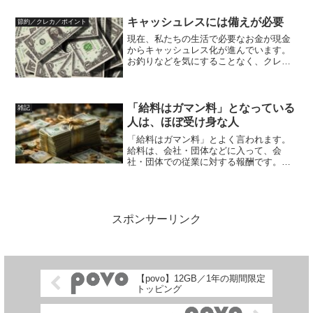
トクなことが多いのですが、複雑に設計
すると理解が難しくなります。複雑な優
キャッシュレスには備えが必要
節約／クレカ／ポイント
遇サービスを受けるために頭...
現在、私たちの生活で必要なお金が現金
からキャッシュレス化が進んでいます。
お釣りなどを気にすることなく、クレジ
ットカード、電子マネー、コード決済な
どで支払いがスムーズにでき、更にポイ
ントが貰えたりしてお得感もあります。
街中もお店や交通機関もキ...
「給料はガマン料」となっている
雑記
人は、ほぼ受け身な人
「給料はガマン料」とよく言われます。
給料は、会社・団体などに入って、会
社・団体での従業に対する報酬です。会
社・団体に所属するにはいろいろな目的
の人がいるでしょう。その会社・団体の
ビジネスやビジョン・方針に共感して、
自己実現したいその会社・団...
スポンサーリンク
【povo】12GB／1年の期間限定
トッピング