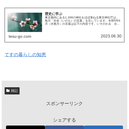
歴史に学ぶ
東京都内にある1,398の神社をほぼ束ねる東京神社庁は、
毎月「生命（いのち）の言葉」を出しています。令和5年6
月（水無月）の言葉は以下の内容です。いそのかみ 古き
ためしを たづねつつ新しき世の こともさだめむ明治天
皇御製これは、現代語にする...
2023.06.30
tesu-go.com
てすの暮らしの知恵
雑記
スポンサーリンク
シェアする