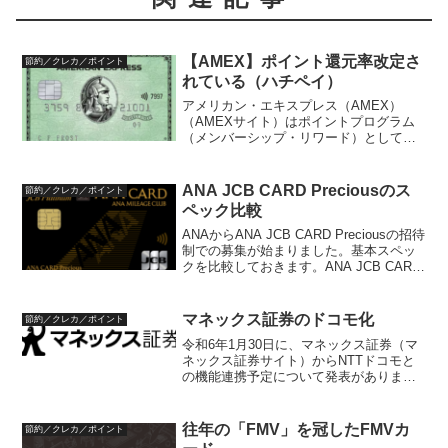
【AMEX】ポイント還元率改定さ
節約／クレカ／ポイント
れている（ハチペイ）
アメリカン・エキスプレス（AMEX）
（AMEXサイト）はポイントプログラム
（メンバーシップ・リワード）として提
供しています。ポイント還元は、通常、
決済ごとに通常100円につき1ポイント加
算されます。しかし、中には公共料金や
ANA JCB CARD Preciousのス
節約／クレカ／ポイント
税金、電子マネーチ...
ペック比較
ANAからANA JCB CARD Preciousの招待
制での募集が始まりました。基本スペッ
クを比較しておきます。ANA JCB CARD
Preciousのスペック比較ANA JCB CARD
Preciousは、1年で300万円以上の...
マネックス証券のドコモ化
節約／クレカ／ポイント
令和6年1月30日に、マネックス証券（マ
ネックス証券サイト）からNTTドコモと
の機能連携予定について発表がありまし
た。これにより、マネックス証券にNTT
ドコモの資本が入り、サービスが
kabu.com証券（現auカブコム証券）とau
往年の「FMV」を冠したFMVカ
節約／クレカ／ポイント
の関係同様...