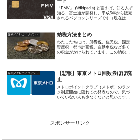
ード
「FMV」 (Wikipedia) と言えば、知る人ぞ
知る、富士通が開発し、平成5年から販売
されるパソコンシリーズです（現在は富
士通クライアントコンピューティング
（企業サイト））。FMVは、富士通では
じめてDOS/V (Wikipedia)...
納税方法まとめ
節約／クレカ／ポイント
わたしたちには、所得税、住民税、固定
資産税・都市計画税、自動車税など多く
の税金がかけられています。この納税方
法についてまとめています。なお、所得
税、住民税などは天引きされており、請
求書が届かない場合は、当てはまりませ
ん。自治体により対応して...
【悲報】東京メトロ回数券ほぼ廃
節約／クレカ／ポイント
止
メトロポイントクラブ（メトポ）のラン
ク制度開始に隠れての発表なので、気づ
いていない人も少なくないと思います
が、東京メトロの回数券がほぼ廃止にな
るので、その概要です。東京メトロの回
数券の内容回数券は、1回あたりの運賃が
実質割引になるのもので、...
スポンサーリンク