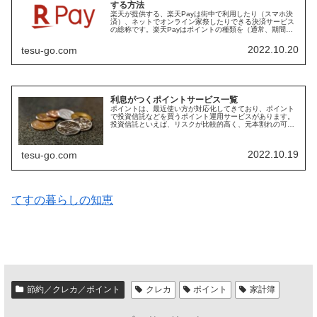
する方法
楽天が提供する、楽天Payは街中で利用したり（スマホ決
済）、ネットでオンライン家祭したりできる決済サービス
の総称です。楽天Payはポイントの種類を（通常、期間限
定）関係なく利用できるので、ポイントを利用して支払い
を行っている方も多いと思いま...
2022.10.20
tesu-go.com
利息がつくポイントサービス一覧
ポイントは、最近使い方が対応化してきており、ポイント
で投資信託などを買うポイント運用サービスがあります。
投資信託といえば、リスクが比較的高く、元本割れの可能
性もあり、躊躇することもあると思います。運用には投資
信託以外に、ノーリスクで、ポイン...
2022.10.19
tesu-go.com
てすの暮らしの知恵
節約／クレカ／ポイント
クレカ
ポイント
家計簿