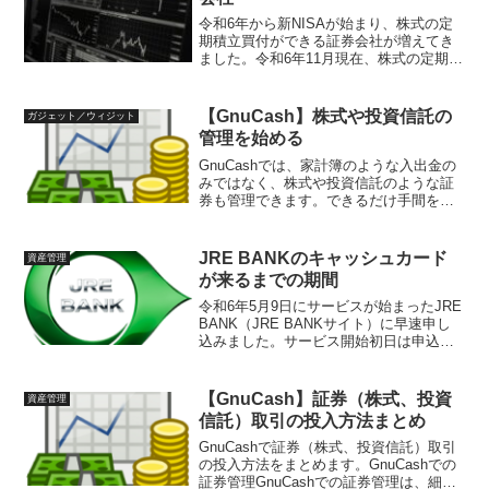
令和6年から新NISAが始まり、株式の定
期積立買付ができる証券会社が増えてき
ました。令和6年11月現在、株式の定期積
立買付ができる証券会社をまとめておき
ます。株式の定期積立買付とは？定期積
立買付というと、投資信託で毎月一定額
【GnuCash】株式や投資信託の
ガジェット／ウィジット
買付するというこ...
管理を始める
GnuCashでは、家計簿のような入出金の
みではなく、株式や投資信託のような証
券も管理できます。できるだけ手間を減
らす、無理のない管理方法をご紹介しま
す。証券口座の種類により、管理の省略
方法が変わる証券口座には、一般口座、
JRE BANKのキャッシュカード
資産管理
特定口座、NISA...
が来るまでの期間
令和6年5月9日にサービスが始まったJRE
BANK（JRE BANKサイト）に早速申し
込みました。サービス開始初日は申込み
が殺到したようで、てすがアクセスした
ときには受付終了になっていたため、翌
日の5月10日に申し込みました。申込みか
【GnuCash】証券（株式、投資
資産管理
らキ...
信託）取引の投入方法まとめ
GnuCashで証券（株式、投資信託）取引
の投入方法をまとめます。GnuCashでの
証券管理GnuCashでの証券管理は、細か