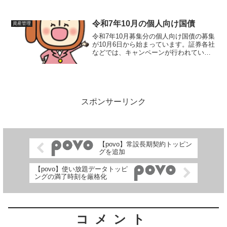
く管理することができますが、細かいほ
ど投入稼働がかかり、続かなくなってし
まいますので、適度な省略方法を考える
令和7年10月の個人向け国債
資産管理
必要が...
令和7年10月募集分の個人向け国債の募集
が10月6日から始まっています。証券各社
などでは、キャンペーンが行われていま
すので、内容を比較してまとめました。
個人向け国債募集内容（令和7年10月）令
和7年10月募集の個人向け国債は、募集期
間が令和...
スポンサーリンク
【povo】常設長期契約トッピン
グを追加
【povo】使い放題データトッピ
ングの満了時刻を厳格化
コメント