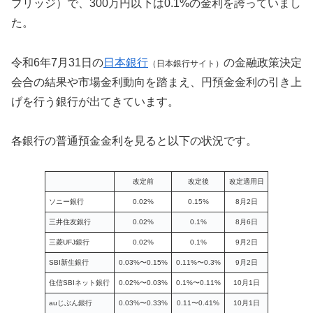
ブリッジ）で、300万円以下は0.1%の金利を誇っていまし
た。
令和6年7月31日の
日本銀行
の金融政策決定
（日本銀行サイト）
会合の結果や市場金利動向を踏まえ、円預金金利の引き上
げを行う銀行が出てきています。
各銀行の普通預金金利を見ると以下の状況です。
改定前
改定後
改定適用日
ソニー銀行
0.02%
0.15%
8月2日
三井住友銀行
0.02%
0.1%
8月6日
三菱UFJ銀行
0.02%
0.1%
9月2日
SBI新生銀行
0.03%〜0.15%
0.11%〜0.3%
9月2日
住信SBIネット銀行
0.02%〜0.03%
0.1%〜0.11%
10月1日
auじぶん銀行
0.03%〜0.33%
0.11〜0.41%
10月1日