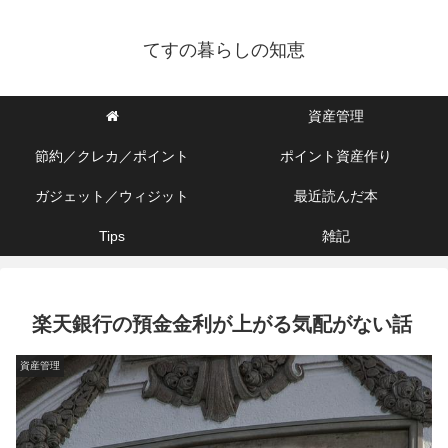
てすの暮らしの知恵
資産管理
節約／クレカ／ポイント
ポイント資産作り
ガジェット／ウィジット
最近読んだ本
Tips
雑記
楽天銀行の預金金利が上がる気配がない話
資産管理