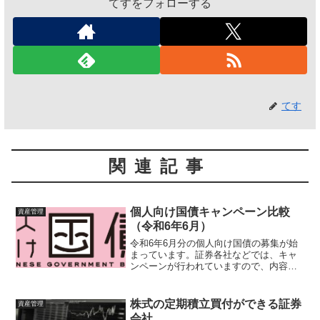
てすをフォローする
てす
関連記事
個人向け国債キャンペーン比較
資産管理
（令和6年6月）
令和6年6月分の個人向け国債の募集が始
まっています。証券各社などでは、キャ
ンペーンが行われていますので、内容を
比較してまとめました。個人向け国債募
集内容（令和6年6月）令和6年4月期の個
人向け国債（財務省サイト）は、令和6年
株式の定期積立買付ができる証券
資産管理
4月4日（木）〜...
会社