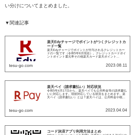
い分けについてまとめました。
▼関連記事
楽天Edyチャージでポイントがつくクレジットカ
ード一覧
楽天Edyチャージでポイントが付与されるクレジットカー
ドの一覧です（令和5年8月現在）。クレジットカードポイ
ントポイント還元率その他楽天カード楽天ポイント
0.5%ANAカードANAマイル0.5%JCB（ゴールド、プレミ
アム）、ダイナース、V...
2023.08.11
tesu-go.com
楽天ペイ（請求書払い）対応状況
令和5年4月17日から、楽天ペイでも公共料金等の請求書払
いに対応します。現状対応している状況をまとめます。楽
天ペイ（請求書払い）とは？楽天ペイは、公共料金や税金
などの請求書に印刷されている、バーコードやQRコードを
利用して、支払いができるサ...
2023.04.04
tesu-go.com
コード決済アプリ利用方法まとめ