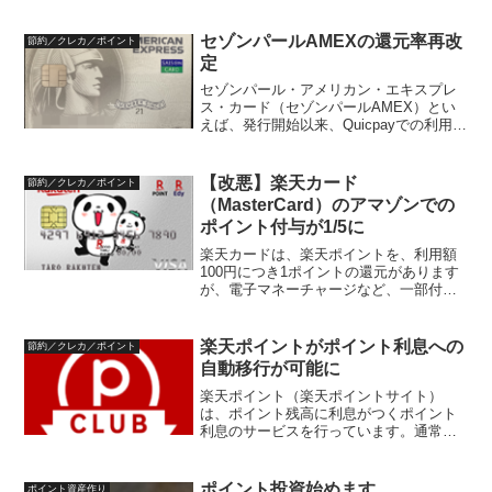
無料サービスがあるスマホでATMを利用
できる（キャッシュカードを持ち運ぶ必
要がない）普通預金金利ができるだけ高
セゾンパールAMEXの還元率再改
節約／クレカ／ポイント
いサービス利用でポイ...
定
セゾンパール・アメリカン・エキスプレ
ス・カード（セゾンパールAMEX）とい
えば、発行開始以来、Quicpayでの利用
で、通常ポイント付与率の6倍（金額還元
率3%相当）の永久不滅ポイントという高
還元率キャンペーンを誇っていました。
【改悪】楽天カード
節約／クレカ／ポイント
令和4年8月...
（MasterCard）のアマゾンでの
ポイント付与が1/5に
楽天カードは、楽天ポイントを、利用額
100円につき1ポイントの還元があります
が、電子マネーチャージなど、一部付与
条件対象外となるものもあります。令和5
年1月5日から、Amazon.co.jpでの利用
が、1/5になると発表されました。Mast...
楽天ポイントがポイント利息への
節約／クレカ／ポイント
自動移行が可能に
楽天ポイント（楽天ポイントサイト）
は、ポイント残高に利息がつくポイント
利息のサービスを行っています。通常は
ポイントの残高にはつかないのですが、
通常からポイント利息口座へポイントを
移すことにより利息がつくようになりま
ポイント投資始めます
ポイント資産作り