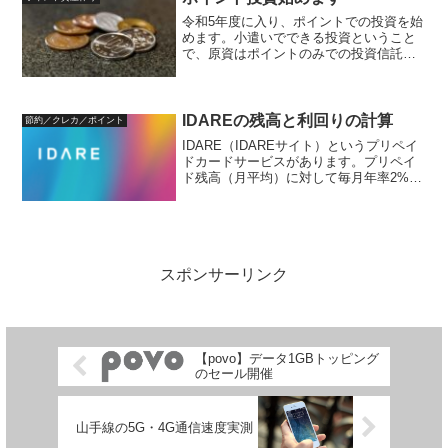
す。ポイント利息口座へは自...
令和5年度に入り、ポイントでの投資を始
めます。小遣いでできる投資ということ
で、原資はポイントのみでの投資信託へ
投資します。投資を始めるに当たり、投
資ルールをご紹介します。投資対象
S&P500インデックスへの投資を愚直に行
います。ただ、小遣い...
IDAREの残高と利回りの計算
節約／クレカ／ポイント
IDARE（IDAREサイト）というプリペイ
ドカードサービスがあります。プリペイ
ド残高（月平均）に対して毎月年率2%の
ボーナス（ポイント）が付き、プリペイ
ド残高は送金やVISAブランドでの決済
に、ボーナスはVISAブランドでの決済に
利用でき...
スポンサーリンク
【povo】データ1GBトッピング
のセール開催
山手線の5G・4G通信速度実測