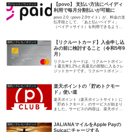
どちらがおトク？ポイント付与や値引き
【povo】 支払い方法にペイディ
ガジェット／ウィジット
には、実質割引率というも...
利用で毎月分割払いが可能に
povo 2.0（povo 2.0サイト）が、料金の支
払手段として、「あと払いペイディ」
（ペイディサイト）を利用できるように
なっています。これによって、povoの利
用料金を、トッピング購入時一括ではな
く、分割払いにすることが可能です。
【リクルートカード】入会申し込
節約／クレカ／ポイント
pov...
みの前に検討すること（令和5年9
月）
リクルートカードは、リクルートポイン
ト還元率1,2%と高還元の部類に入るクレ
ジットカードです。リクルートポイント
は、Pontaポイントやdポイントへ等価交
換できます。提携クレジットカードブラ
ンドにより少し条件が違うので、入会申
楽天ポイントの「貯めトクモー
節約／クレカ／ポイント
し込みの前に検...
ド」使い道
楽天ポイント（楽天ポイントサイト）に
「貯めトクモード」のサービスが始まり
ました。サービスの内容は、楽天ポイン
トのアプリやウェブで貯めトクモードの
スイッチをONにすると、通常ポイントが
1日1回自動的に通常ポイントが毎日0時頃
JAL/ANAマイルをApple Payの
節約／クレカ／ポイント
にすべて「利息プラ...
Suicaにチャージする