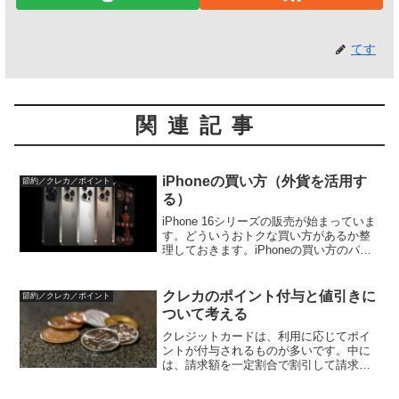
てす
関連記事
iPhoneの買い方（外貨を活用す
節約／クレカ／ポイント
る）
iPhone 16シリーズの販売が始まっていま
す。どういうおトクな買い方があるか整
理しておきます。iPhoneの買い方のパタ
ーンiPhone 16シリーズは、最安値の
iPhone 16 128GBのモデルで、124,800円
（税込）になり、...
クレカのポイント付与と値引きに
節約／クレカ／ポイント
ついて考える
クレジットカードは、利用に応じてポイ
ントが付与されるものが多いです。中に
は、請求額を一定割合で割引して請求す
るものもあります。どちらがおトクなの
か整理します。ポイント付与と値引きが