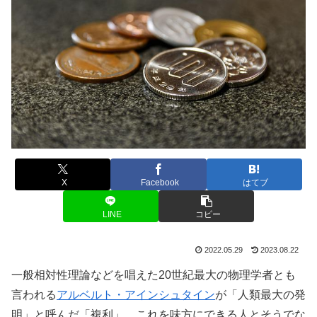
X
Facebook
はてブ
LINE
コピー
2022.05.29
2023.08.22
一般相対性理論などを唱えた20世紀最大の物理学者とも
言われる
アルベルト・アインシュタイン
が「人類最大の発
明」と呼んだ「複利」、これを味方にできる人とそうでな