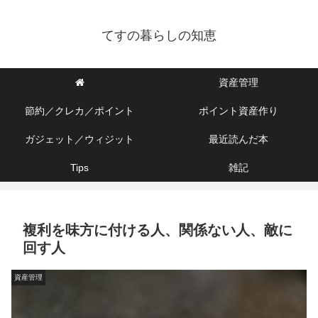
てすの暮らしの知恵
資産管理
節約／クレカ／ポイント
ポイント資産作り
ガジェット／ウィジット
最近読んだ本
Tips
雑記
複利を味方に付ける人、関係ない人、敵に
回す人
資産管理