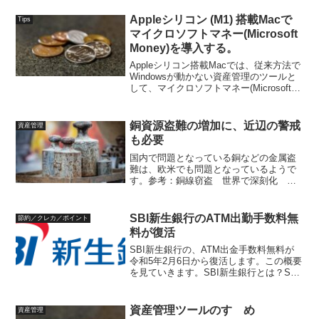
Appleシリコン (M1) 搭載Macで
Tips
マイクロソフトマネー(Microsoft
Money)を導入する。
Appleシリコン搭載Macでは、従来方法で
Windowsが動かない資産管理のツールと
して、マイクロソフトマネー(Microsoft
Money)は根強い人気があり、販売終了後
もMicrosoft Money Plus Sunset Del...
銅資源盗難の増加に、近辺の警戒
資産管理
も必要
国内で問題となっている銅などの金属盗
難は、欧米でも問題となっているようで
す。参考：銅線窃盗 世界で深刻化 欧
州では電車の遅れに停電、マンホール消
失、教会の屋根まで… - 産経ニュース
(sankei.com)特に人目につきにくい山中
SBI新生銀行のATM出勤手数料無
節約／クレカ／ポイント
の太陽光...
料が復活
SBI新生銀行の、ATM出金手数料無料が
令和5年2月6日から復活します。この概要
を見ていきます。SBI新生銀行とは？SBI
新生銀行は、元々、日本長期信用銀行
（長銀）が昭和63年（1998年）にバブル
崩壊の影響で倒産し、一部国有化されま
資産管理ツールのすゝめ
資産管理
した。...