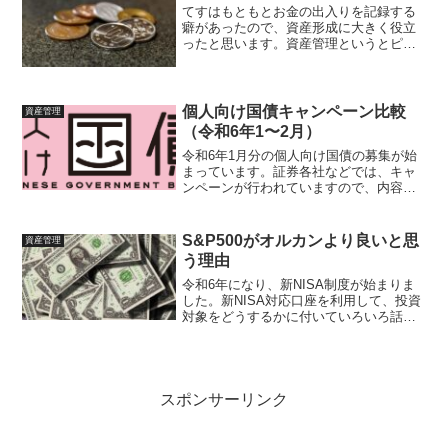
てすはもともとお金の出入りを記録する
癖があったので、資産形成に大きく役立
ったと思います。資産管理というとピン
とこない方もいらっしゃるかもしれない
ですが、財布にいくら入っているの？い
つどこで何に使ったの？クレジットカー
ドはどのくらい使ったの？...
個人向け国債キャンペーン比較
資産管理
（令和6年1〜2月）
令和6年1月分の個人向け国債の募集が始
まっています。証券各社などでは、キャ
ンペーンが行われていますので、内容を
比較してまとめました。個人向け国債募
集内容（令和6年1月〜2月）令和6年1月期
の個人向け国債（財務省ページ）は、令
S&P500がオルカンより良いと思
資産管理
和6年1月12日...
う理由
令和6年になり、新NISA制度が始まりま
した。新NISA対応口座を利用して、投資
対象をどうするかに付いていろいろ話題
がありますが、多くは全世界株式分散、
または全米株式、S&P500インデックス連
動が中心となっています。ここで、てす
は現時点で...
スポンサーリンク