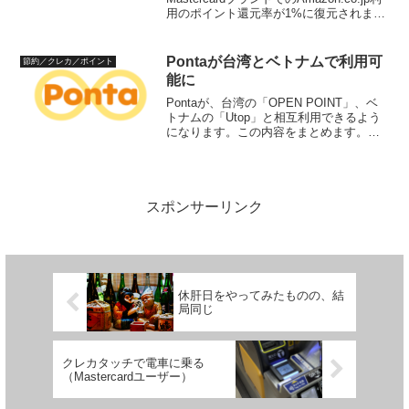
用のポイント還元率が1%に復元されま
す。楽天カード（Mastercard）ご利用時
の一部ポイント進呈条件の変更について
｜楽天カード (rakute...
Pontaが台湾とベトナムで利用可
節約／クレカ／ポイント
能に
Pontaが、台湾の「OPEN POINT」、ベ
トナムの「Utop」と相互利用できるよう
になります。この内容をまとめます。出
典：ロイヤリティ マーケティングまず
は、訪日客から（Ponta→OPEN
POINT、Utop）まずは、訪日客向けに...
スポンサーリンク
休肝日をやってみたものの、結
局同じ
クレカタッチで電車に乗る
（Mastercardユーザー）