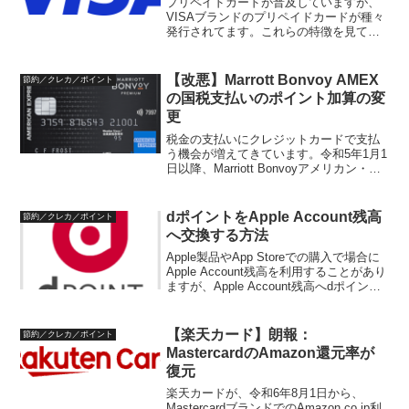
プリペイドカードが普及していますが、
VISAブランドのプリペイドカードが種々
発行されてます。これらの特徴を見てい
きたいと思います。VISAプリペイドの特
徴VISAプリペイドは、VISAブランドの
クレジットカードと同様に、VISA加盟店
【改悪】Marrott Bonvoy AMEX
節約／クレカ／ポイント
でショ...
の国税支払いのポイント加算の変
更
税金の支払いにクレジットカードで支払
う機会が増えてきています。令和5年1月1
日以降、Marriott Bonvoyアメリカン・エ
キスプレス・カード（プレミアム含む）
の国税支払いに関するポイント加算が変
更になります。この内容を点検します。
dポイントをApple Account残高
節約／クレカ／ポイント
変更...
へ交換する方法
Apple製品やApp Storeでの購入で場合に
Apple Account残高を利用することがあり
ますが、Apple Account残高へdポイント
を利用したい場合の利用方法についてま
とめておきます。dポイントをApple
Account...
【楽天カード】朗報：
節約／クレカ／ポイント
MastercardのAmazon還元率が
復元
楽天カードが、令和6年8月1日から、
MastercardブランドでのAmazon.co.jp利