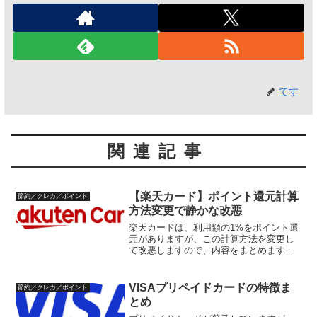
てす
関連記事
【楽天カード】ポイント還元計算
節約／クレカ／ポイント
方法変更で静かな改悪
楽天カードは、利用額の1%をポイント還
元がありますが、この計算方法を変更し
て改悪しますので、内容をまとめます。
楽天カード改悪の内容楽天カードの改定
内容は、以下のとおりです。対象は、令
和5年11月請求分からです。楽天カードの
VISAプリペイドカードの特徴ま
節約／クレカ／ポイント
還元ポイント計算方...
とめ