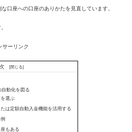
利な口座への口座のありかたを見直しています。
す。
ンサーリンク
次
の自動化を図る
座を選ぶ
または定額自動入金機能を活用する
準例
口座もある