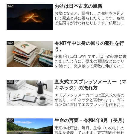
ページで必要事項を記入し、送信ボタン
お盆は日本古来の風習
雑記
を押すとメールが...
お盆になると、帰省し、ご先祖をお迎え
して親族と共に暮らしたりします。各地
で盆踊りが行われたりします。仏壇には
精霊馬（なすやきゅうりに爪楊枝や割り
箸などで足つけたもの）を飾り、お墓参
りに出る人も多いと思います。このた
め、お盆は仏教行事と思って...
令和7年中に身の回りの整理を行
雑記
う。
令和7年は乙巳の年です。以下の記事に書
きましたように、従来の習慣などにケリ
を付けて、突き破って果敢に伸びていく
年にあります。令和7年も3分の2が過ぎよ
うとしており、てすが今年にケリをつけ
るものをまとめました。今年中に整理す
直火式エスプレッソメーカー（マ
雑記
るもの過去に利用し...
キネッタ）の淹れ方
エスプレッソメーカーには直火式のもの
があり、マキネッタと言われます。ガス
コンロに書けてエスプレッソを作るお手
軽のもので、イタリアの家庭でも普及し
ています。マキネッタでのコーヒーの淹
れ方をまとめました。マキネッタの部品
生命の言葉 – 令和4年9月（長月）
雑記
名水を入れるボイラー内側...
東京神社庁は、毎月、生命（いのち）の
言葉を発表しています。東京都内の神社