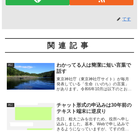
てす
関連記事
わかってる人は簡潔に短い言葉で
雑記
話す
東京神社庁（東京神社庁サイト）が毎月
発表している「生命（いのち）の言葉」
があります。令和6年10月は以下のとおり
です。知る者は言わず言う者は知らず老
子このとおりだと思います。知る者（理
解している者）は、多くを言わずに本質
チャット形式の申込みは30年前の
雑記
を短い言葉で簡潔に話...
テキスト端末に逆戻り
先日、粗大ごみを出すため、役所へ申し
込みしました。基本、Webで申し込みで
きるようになっていますが、てすの住む
自治体では、LINEでも受け付けが可能に
なっていました。従来はWebの申し込み