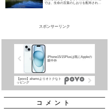
では、生命の言葉のしおりを配布されて
います。Webでも見ることができます。
令和4年9月（長月）の生命の言葉磨くそ
の 力によりて瓦とも 玉ともなるは心
なりけり 石川理紀之...
スポンサーリンク
iPhone15/15Plusは既にAppleの
眼中外
【povo】ahamoよりオトクなト
ッピング
コメント