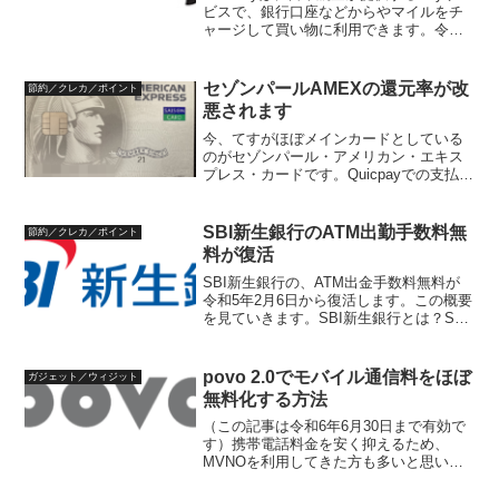
ビスで、銀行口座などからやマイルをチ
ャージして買い物に利用できます。令和6
年4月2日により、クレジットカードでの
チャージが可能になりました。これによ
るJAL PayとANA Payの利用環境をま...
セゾンパールAMEXの還元率が改
節約／クレカ／ポイント
悪されます
今、てすがほぼメインカードとしている
のがセゾンパール・アメリカン・エキス
プレス・カードです。Quicpayでの支払い
で、3%相当の永久不滅ポイントの還元
（通常の6倍）があったからです。3%相
当還元は、元々キャンペーンの位置づけ
SBI新生銀行のATM出勤手数料無
節約／クレカ／ポイント
でしたが、とう...
料が復活
SBI新生銀行の、ATM出金手数料無料が
令和5年2月6日から復活します。この概要
を見ていきます。SBI新生銀行とは？SBI
新生銀行は、元々、日本長期信用銀行
（長銀）が昭和63年（1998年）にバブル
崩壊の影響で倒産し、一部国有化されま
povo 2.0でモバイル通信料をほぼ
ガジェット／ウィジット
した。...
無料化する方法
（この記事は令和6年6月30日まで有効で
す）携帯電話料金を安く抑えるため、
MVNOを利用してきた方も多いと思いま
す。MVNOはMNOと比較し、通信速度が
劣化が多く、MVNOでは満足できずに