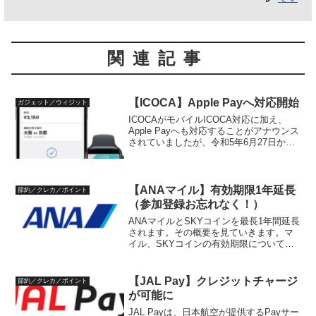
関連記事
【ICOCA】Apple Payへ対応開始
ガジェット／ウィジット
ICOCAがモバイルICOCA対応に加え、
Apple Payへも対応することがアナウンス
されていましたが、令和5年6月27日から
始まりました。内容をまとめておきま
す。Apple PayのICOCA概要Android向け
にモバイルICOCAが...
【ANAマイル】有効期限1年延長
節約／クレカ／ポイント
（参加登録お忘れなく！）
ANAマイルとSKYコインを最長1年間延長
されます。その概要を見ていきます。マ
イル、SKYコインの有効期限についてマ
イルやSKYコインはそれぞれ有効期限が
設定されています。マイルグループ1（通
常マイル）：取得した日から、36ヶ月後
【JAL Pay】クレジットチャージ
節約／クレカ／ポイント
の月末グル...
が可能に
JAL Payは、日本航空が提供するPayサー