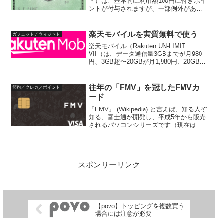
ト）は、基本的に利用額100円に付きポイ
ントが付与されますが、一部例外があ
り、200円に付き付与されるもの、または
付与対象外というものがあります。これ
らの対象が改定されているようなので、
楽天モバイルを実質無料で使う
ガジェット／ウィジット
まとめておきます...
楽天モバイル（Rakuten UN-LIMIT
VII（は、データ通信量3GBまでが月980
円、3GB超〜20GBが月1,980円、20GB超
が月2,980円と、ドコモ、au、ソフトバン
クより安く提供されています（それぞれ
の料金は税別）。こ...
往年の「FMV」を冠したFMVカ
節約／クレカ／ポイント
ード
「FMV」 (Wikipedia) と言えば、知る人ぞ
知る、富士通が開発し、平成5年から販売
されるパソコンシリーズです（現在は富
士通クライアントコンピューティング
（企業サイト））。FMVは、富士通では
じめてDOS/V (Wikipedia)...
スポンサーリンク
【povo】トッピングを複数買う
場合には注意が必要