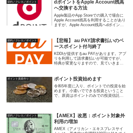
dポイントをApple Account残高
節約／クレカ／ポイント
へ交換する方法
Apple製品やApp Storeでの購入で場合に
Apple Account残高を利用することがあり
ますが、Apple Account残高へdポイント
を利用したい場合の利用方法についてま
とめておきます。dポイントをApple
Account...
【悲報】 au PAY請求書払いのベ
節約／クレカ／ポイント
ースポイント付与終了
KDDIが提供するau PAYがあります。アプ
リを利用して請求書払いが可能ですが、
特典が変更なりますので、見ていきま
す。au PAYについてau PAYは、事前チャ
ージ型として、以下の支払手段を提供し
ています。アプリQRコード決済Suica...
ポイント投資始めます
ポイント資産作り
令和5年度に入り、ポイントでの投資を始
めます。小遣いでできる投資ということ
で、原資はポイントのみでの投資信託へ
投資します。投資を始めるに当たり、投
資ルールをご紹介します。投資対象
S&P500インデックスへの投資を愚直に行
います。ただ、小遣い...
【AMEX】改悪：ポイント対象外
節約／クレカ／ポイント
利用の増加
AMEX（アメリカン・エキスプレスサイ