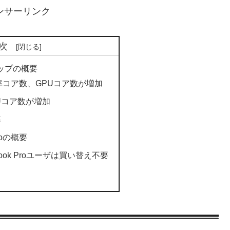
ンサーリンク
次
Xチップの概要
効率コア数、GPUコア数が増加
PUコア数が増加
率
roの概要
acBook Proユーザは買い替え不要