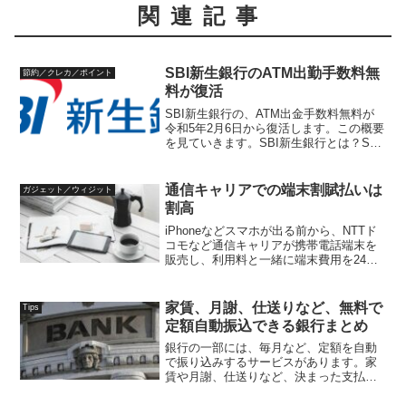
関連記事
SBI新生銀行のATM出勤手数料無
節約／クレカ／ポイント
料が復活
SBI新生銀行の、ATM出金手数料無料が
令和5年2月6日から復活します。この概要
を見ていきます。SBI新生銀行とは？SBI
新生銀行は、元々、日本長期信用銀行
（長銀）が昭和63年（1998年）にバブル
崩壊の影響で倒産し、一部国有化されま
通信キャリアでの端末割賦払いは
ガジェット／ウィジット
した。...
割高
iPhoneなどスマホが出る前から、NTTド
コモなど通信キャリアが携帯電話端末を
販売し、利用料と一緒に端末費用を24回
割賦払いするという形態があります。以
前は、端末はキャリアからしか手が入ら
なかったので、このようなモデルが続い
家賃、月謝、仕送りなど、無料で
Tips
ていました。現...
定額自動振込できる銀行まとめ
銀行の一部には、毎月など、定額を自動
で振り込みするサービスがあります。家
賃や月謝、仕送りなど、決まった支払
い・送金などに便利ですね。これらを毎
月手動で行っていると、うっかり忘れて