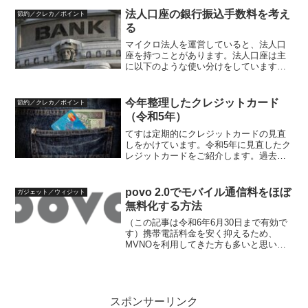
滞納してしまうこともあります。こうい
法人口座の銀行振込手数料を考え
節約／クレカ／ポイント
ったサービスは、都市銀行で...
る
マイクロ法人を運営していると、法人口
座を持つことがあります。法人口座は主
に以下のような使い分けをしています。
入金用口座取引先などからの収入用で
す。法人名義の口座のほうが個人名義の
口座を利用するよりも振込元として安心
今年整理したクレジットカード
節約／クレカ／ポイント
感があります。出金用口座主...
（令和5年）
てすは定期的にクレジットカードの見直
しをかけています。令和5年に見直したク
レジットカードをご紹介します。過去に
多くの発行を受けたので、解約ばかりで
す。クレジットカード整理の基準クレジ
ットカード見直しの基準は、1年使わなか
povo 2.0でモバイル通信料をほぼ
ガジェット／ウィジット
ったら解約することで...
無料化する方法
（この記事は令和6年6月30日まで有効で
す）携帯電話料金を安く抑えるため、
MVNOを利用してきた方も多いと思いま
す。MVNOはMNOと比較し、通信速度が
劣化が多く、MVNOでは満足できずに
MNOを継続するユーザーも多いと思いま
す。国による携...
スポンサーリンク