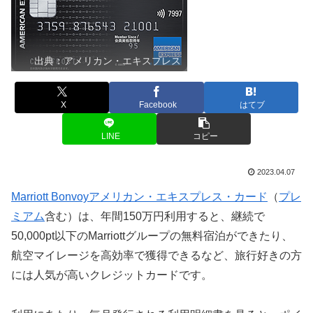
出典：アメリカン・エキスプレス
X
Facebook
はてブ
LINE
コピー
2023.04.07
Marriott Bonvoyアメリカン・エキスプレス・カード
（
プレ
ミアム
含む）は、年間150万円利用すると、継続で
50,000pt以下のMarriottグループの無料宿泊ができたり、
航空マイレージを高効率で獲得できるなど、旅行好きの方
には人気が高いクレジットカードです。