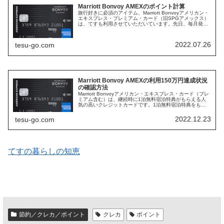
Marriott Bonvoy AMEXのポイント計算
旅行好きに必須のアイテム、Marriott Bonvoyアメリカン・
エキスプレス・プレミアム・カード（旧SPGアメックス）
は、てすも利用させていただいています。先日、毎月発行
される「ご利用代金明細書」のポイントの付き方に、ふと
疑問に思ったの...
2022.07.26
tesu-go.com
Marriott Bonvoy AMEXの利用150万円達成状況
の確認方法
Marriott Bonvoyアメリカン・エキスプレス・カード（プレ
ミアム含む）は、継続時に1泊無料宿泊特典がもらえる人
気の高いクレジットカードです。1泊無料宿泊特典をもら
うには、年間利用額150万円が必要ですが、達成までの利
用進捗状況を確...
2022.12.23
tesu-go.com
てすの暮らしの知恵
節約／クレカ／ポイント
クレカ
ポイント