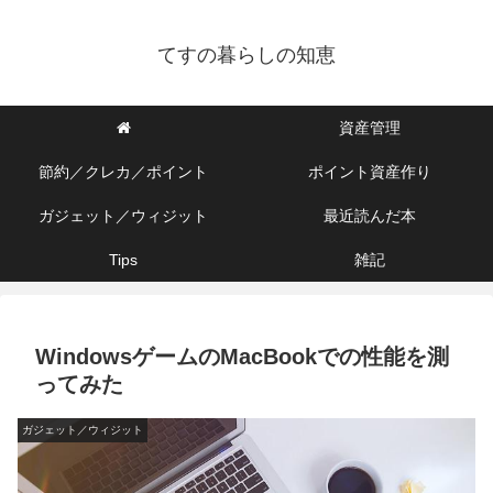
てすの暮らしの知恵
資産管理
節約／クレカ／ポイント
ポイント資産作り
ガジェット／ウィジット
最近読んだ本
Tips
雑記
WindowsゲームのMacBookでの性能を測
ってみた
ガジェット／ウィジット