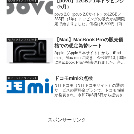
【povo】12GB／1年トッピング
ガジェット／ウィジット
（5月）
povo 2.0（povo 2.0サイト）の12GB／
365日（1年）トッピングの販売が期間限
定で始まりました。価格は5,800円（前月
と同じ）で、令和7年5月22日 9:30までで
す。データ量料金（税込）月当たりデー
タ量月当たり料金（税込...
【Mac】MacBook Proの販売価
ガジェット／ウィジット
格での想定為替レート
Apple（Apple日本サイト）から、iPad
mini、Mac miniに続き、令和6年10月30日
にMacBook Proが発表されました。合わ
せてMacBook Proに搭載されるM4 Pro、
M4 MAXも発表されました。MacB...
ドコモminiの点検
ガジェット／ウィジット
NTTドコモ（NTTドコモサイト）の通信
サービスの新料金プランで、ドコモmini
が発表され、令和7年6月5日から提供され
ます。これに伴い、irumoが令和7年6月4
日で新規受付を終了します。令和5年7月1
日の開始以来、2年弱と大変短命に終わ...
スポンサーリンク