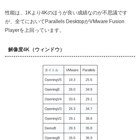
性能は、1Kより4Kのほうが良い成績なのが不思議です
が、全てにおいてParallels DesktopがVMware Fusion
Playerを上回っています。
解像度4K（ウィンドウ）
タイトル
VMware
Parallels
OpeningV5
19.3
25.6
OpeningE
26.0
34.9
OpeningV4
20.6
29.1
OpeningV3
25.3
34.7
OpeningV2
29.1
38.8
DemoB
29.3
35.8
OpeningB
26.6
36.9