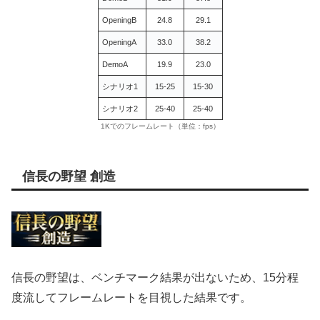
OpeningB
24.8
29.1
OpeningA
33.0
38.2
DemoA
19.9
23.0
シナリオ1
15-25
15-30
シナリオ2
25-40
25-40
1Kでのフレームレート（単位：fps）
信長の野望 創造
信長の野望は、ベンチマーク結果が出ないため、15分程
度流してフレームレートを目視した結果です。