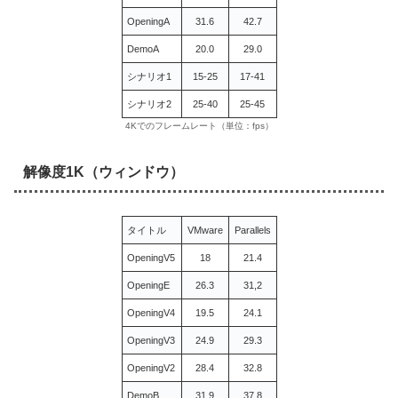
OpeningA
31.6
42.7
DemoA
20.0
29.0
シナリオ1
15-25
17-41
シナリオ2
25-40
25-45
4Kでのフレームレート（単位：fps）
解像度1K（ウィンドウ）
タイトル
VMware
Parallels
OpeningV5
18
21.4
OpeningE
26.3
31,2
OpeningV4
19.5
24.1
OpeningV3
24.9
29.3
OpeningV2
28.4
32.8
DemoB
31.9
37.8