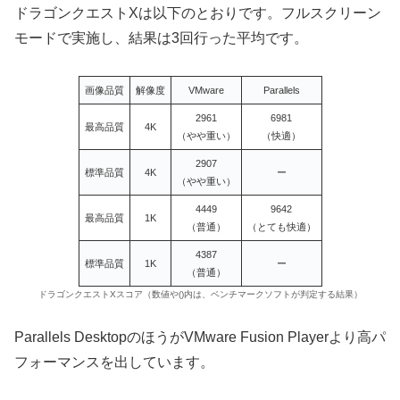
ドラゴンクエストXは以下のとおりです。フルスクリーン
モードで実施し、結果は3回行った平均です。
画像品質
解像度
VMware
Parallels
2961
6981
最高品質
4K
（やや重い）
（快適）
2907
標準品質
4K
ー
（やや重い）
4449
9642
最高品質
1K
（普通）
（とても快適）
4387
標準品質
1K
ー
（普通）
ドラゴンクエストXスコア（数値や()内は、ベンチマークソフトが判定する結果）
Parallels DesktopのほうがVMware Fusion Playerより高パ
フォーマンスを出しています。