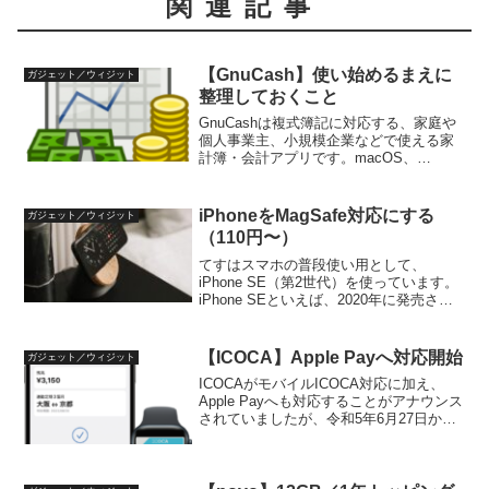
関連記事
【GnuCash】使い始めるまえに
ガジェット／ウィジット
整理しておくこと
GnuCashは複式簿記に対応する、家庭や
個人事業主、小規模企業などで使える家
計簿・会計アプリです。macOS、
Windows、Linuxに対応しています。GNU
のGPLライセンスに基づき提供されてお
り、無料で利用できます。いきなりアプ
iPhoneをMagSafe対応にする
ガジェット／ウィジット
リを...
（110円〜）
てすはスマホの普段使い用として、
iPhone SE（第2世代）を使っています。
iPhone SEといえば、2020年に発売され
ました。てすも2020年5月頃に購入し、既
に4年4ヶ月が経ちました。そろそろケー
スに両面テープ貼り付けのカードケー...
【ICOCA】Apple Payへ対応開始
ガジェット／ウィジット
ICOCAがモバイルICOCA対応に加え、
Apple Payへも対応することがアナウンス
されていましたが、令和5年6月27日から
始まりました。内容をまとめておきま
す。Apple PayのICOCA概要Android向け
にモバイルICOCAが...