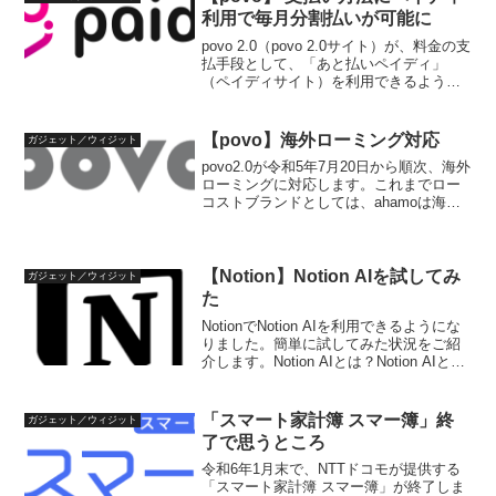
ントが付与されたタ...
利用で毎月分割払いが可能に
povo 2.0（povo 2.0サイト）が、料金の支
払手段として、「あと払いペイディ」
（ペイディサイト）を利用できるように
なっています。これによって、povoの利
用料金を、トッピング購入時一括ではな
く、分割払いにすることが可能です。
【povo】海外ローミング対応
ガジェット／ウィジット
pov...
povo2.0が令和5年7月20日から順次、海外
ローミングに対応します。これまでロー
コストブランドとしては、ahamoは海外
ローミングに対応しているのに対し、
povo2.0は海外ローミングに対応してなか
ったので、新型コロナ禍も一段落し、こ
れ...
【Notion】Notion AIを試してみ
ガジェット／ウィジット
た
NotionでNotion AIを利用できるようにな
りました。簡単に試してみた状況をご紹
介します。Notion AIとは？Notion AIと
は、NotionでAIを活用した、文面作成、
要約ツールです。以下の機能が備わって
います。議事録など...
「スマート家計簿 スマー簿」終
ガジェット／ウィジット
了で思うところ
令和6年1月末で、NTTドコモが提供する
「スマート家計簿 スマー簿」が終了しま