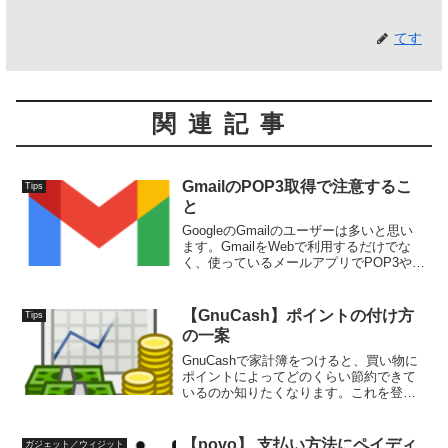
てす
関連記事
GmailのPOP3取得で注意するこ
Tips
と
GoogleのGmailのユーザーは多いと思い
ます。GmailをWebで利用するだけでな
く、使っているメールアプリでPOP3や
IMAPを利用している人もいます。また、
Googleアカウントを複数利用し、メール
アドレスを使い分けている場合、一...
【GnuCash】ポイントの付け方
Tips
の一案
GnuCashで家計簿をつけると、買い物に
ポイントによってどのくらい節約できて
いるのか知りたくなります。これを登録
する方法について一案をご紹介します。
ポイントの管理方法ポイントの登録には
いろいろな方法があると思います。ポイ
【povo】 支払い方法にペイディ
ガジェット／ウィジット