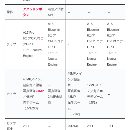
Island
アクションボ
着信／消音
操作
←
←
←
タン
SW
A16
A15
A15
Biosonic
Biosonic
Biosonic
A17 Pro
6コア
6コア
6コア
6コアCPU/
6
コ
CPU/5コア
CPU/5コア
CPU/
4
コア
チップ
アGPU
←
GPU
GPU
GPU
16コアNeural
16コア
16コア
16コア
Engine
Neural
Neural
Neural
Engine
Engine
Engine
48MPメイ
48MPメイン／
ン／超広
超広角／望遠
←
角
12MPメイ
写真画像
24MP
写真画像
写真画像
ン／超広角
カメラ
←
／48MP
24MP未対
48MP
光学ズーム
光学ズーム
応
光学ズー
（,5/1）
（.5/1/2/3）
ム
（,5/1/2）
ビデオ
23H
←
20(26)H
20H
19H
再生