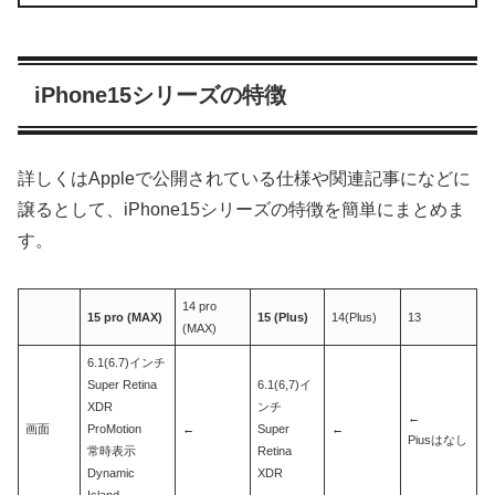
iPhone15シリーズの特徴
詳しくはAppleで公開されている仕様や関連記事になどに
譲るとして、iPhone15シリーズの特徴を簡単にまとめま
す。
14 pro
15 pro (MAX)
15 (Plus)
14(Plus)
13
(MAX)
6.1(6.7)インチ
Super Retina
6.1(6,7)イ
XDR
ンチ
←
画面
ProMotion
←
Super
←
Piusはなし
常時表示
Retina
Dynamic
XDR