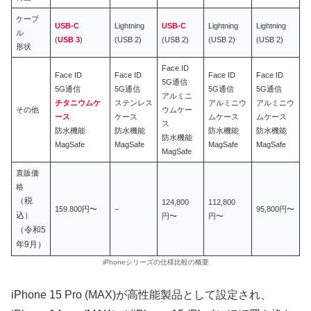
ケーブ
USB-C
Lightning
USB-C
Lightning
Lightning
ル
(
USB 3
)
(USB 2)
(USB 2)
(USB 2)
(USB 2)
形状
Face ID
Face ID
Face ID
Face ID
Face ID
5G通信
5G通信
5G通信
5G通信
5G通信
アルミニ
チタニウムケ
ステンレス
アルミニウ
アルミニウ
その他
ウムケー
ース
ケース
ムケース
ムケース
ス
防水機能
防水機能
防水機能
防水機能
防水機能
MagSafe
MagSafe
MagSafe
MagSafe
MagSafe
直販価
格
（税
124,800
112,800
159.800円〜
−
95,800円〜
込）
円〜
円〜
（令和5
年9月）
iPhoneシリーズの仕様比較の概要
iPhone 15 Pro (MAX)が高性能製品として設定され、