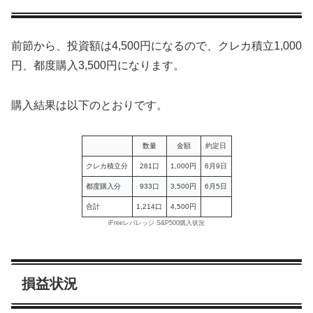
前節から、投資額は4,500円になるので、クレカ積立1,000
円、都度購入3,500円になります。
購入結果は以下のとおりです。
数量
金額
約定日
クレカ積立分
281口
1,000円
6月9日
都度購入分
933口
3,500円
6月5日
合計
1,214口
4,500円
iFreeレバレッジ S&P500購入状況
損益状況