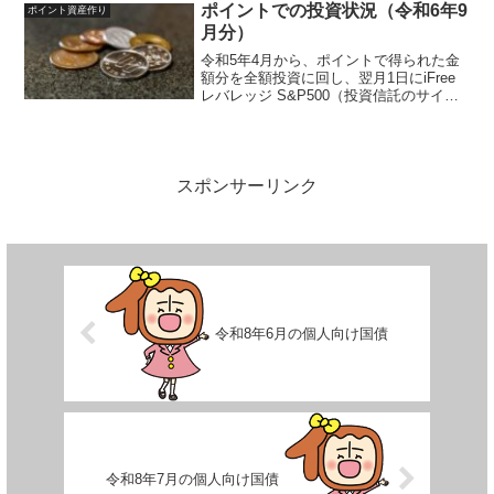
ポイント楽天ポイント、ポイントサイ
ポイントでの投資状況（令和6年9
ポイント資産作り
ト...
月分）
令和5年4月から、ポイントで得られた金
額分を全額投資に回し、翌月1日にiFree
レバレッジ S&P500（投資信託のサイ
ト）を買付発注しています。投資ルール
は以下のように決めています。投資先
iFreeレバレッジ S&P500（投資信託サイ
ト...
スポンサーリンク
令和8年6月の個人向け国債
令和8年7月の個人向け国債