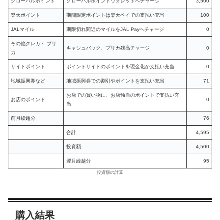
グローバルポイント
グローバルポイントウォレットへチャージ
3,500
楽天ポイント
期間限定ポイントは楽天ペイでの支払い充当
100
JALマイル
期限切れ間近のマイルをJAL Payへチャージ
0
その他クレカ・ プリ
キャシュバック、プリカ残高チャージ
0
カ
サイトポイント
ポイントサイトのポイントを現金化か支払い充当
0
地域振興券など
地域振興券での割引やポイントを支払い充当
71
お店での買い物に、お店独自のポイントで支払い充
お店のポイント
0
当
前月繰越分
76
合計
4,595
投資額
4,500
翌月繰越分
95
投資額の計算
購入結果