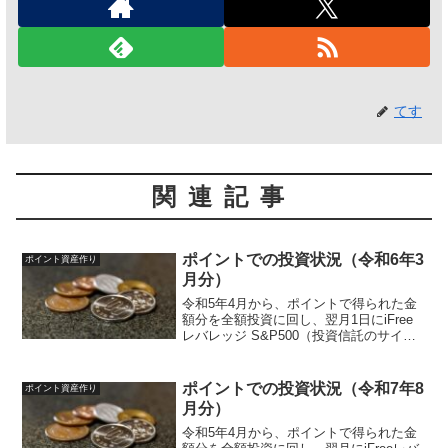
てす
関連記事
ポイントでの投資状況（令和6年3
ポイント資産作り
月分）
令和5年4月から、ポイントで得られた金
額分を全額投資に回し、翌月1日にiFree
レバレッジ S&P500（投資信託のサイ
ト）を買付発注しています。投資ルール
は以下のように決めています。投資先
iFreeレバレッジ S&P500（投資信託サイ
ポイントでの投資状況（令和7年8
ポイント資産作り
ト...
月分）
令和5年4月から、ポイントで得られた金