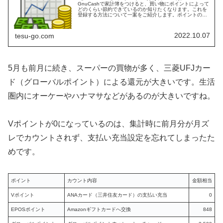
GnuCashで家計簿をつけると、買い物にポイントによって
どのくらい節約できているのか知りたくなります。これを
登録する方法について一案をご紹介します。ポイントの管
理方法ポイントの登録にはいろいろな方法があると思いま
す。ポイントが付与されたタ…
2022.10.07
tesu-go.com
5月も前月に続き、スーパーの買物が多く、三菱UFJカー
ド（グローバルポイント）による還元が大きいです。生活
圏内にオーケーやハナマサなどがあるのが大きいですね。
Vポイントが0になっているのは、集計時に前月分が月ズ
レでカウントされず、支払い充当設定を忘れてしまったた
めです。
ポイント
カウント内容
金額相当
Vポイント
ANAカード（三井住友カード）の支払い充当
0
EPOSポイント
Amazonギフトカードへ交換
848