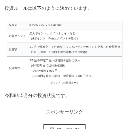
投資ルールは以下のように決めています。
投資先
iFreeレバレッジ S&P500
楽天ポイント、ポイントサイトなど
対象ポイント
（dポイント、Pontaポイントを除く）
1ヶ月で現金化、またはキャッシュバックやポイント充当した金額相当
投資額
（100円単位、100円未満の端数は翌月繰越）
SBI証券特定口座へ投資額を翌月に購入
（令和5年まではNISA口座）
投資方法
・クレカ積立1,000円
・1,000円を超える額は、都度購入（100円単位）
ポイントでの投資ルール
令和8年5月分の投資状況です。
スポンサーリンク