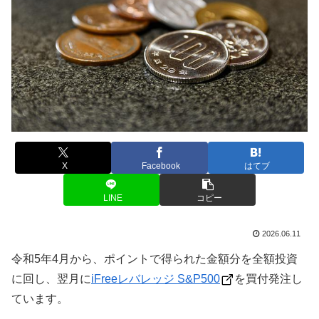
X
Facebook
はてブ
LINE
コピー
2026.06.11
令和5年4月から、ポイントで得られた金額分を全額投資
に回し、翌月に
iFreeレバレッジ S&P500
を買付発注し
ています。