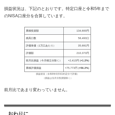
損益状況は、下記のとおりです。特定口座と令和5年まで
のNISA口座分を合算しています。
累積投資額
134,600円
残高口数
58,493口
評価単価（1万口あたり）
35,691円
評価額
210,373円
前月比損益（今月積立分除く）
+2,413円 (
+1.2%
)
累積評価損益
+75,773円 (
+56.2%
)
損益状況（令和8年6月9日約定分で評価）
（損益は当月分投資額除く）
前月比であまり変わっていません。
おわりに